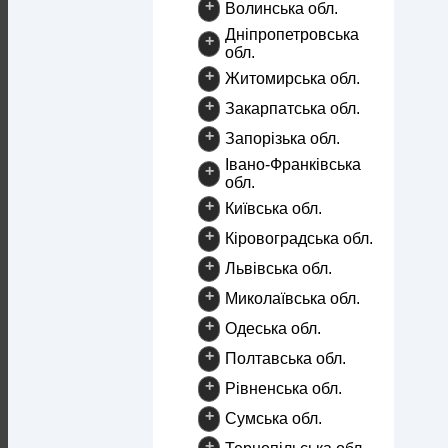
+
Волинська обл.
Дніпропетровська
+
обл.
+
Житомирська обл.
+
Закарпатська обл.
+
Запорізька обл.
Івано-Франківська
+
обл.
+
Київська обл.
+
Кіровоградська обл.
+
Львівська обл.
+
Миколаївська обл.
+
Одеська обл.
+
Полтавська обл.
+
Рівненська обл.
+
Сумська обл.
+