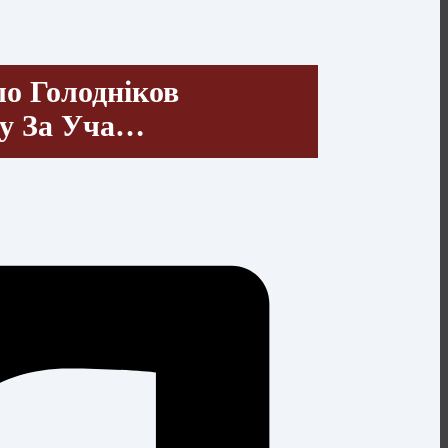
ло Голодніков
ду За Уча…