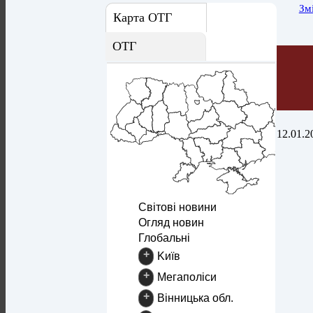
Зм
Карта ОТГ
ОТГ
12.01.2
Світові новини
Огляд новин
Глобальні
+
Kиїв
+
Mегаполіси
+
Вінницька обл.