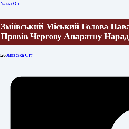
іївська Отг
Зміївський Міський Голова Пав
Провів Чергову Апаратну Нара
026
Зміївська Отг