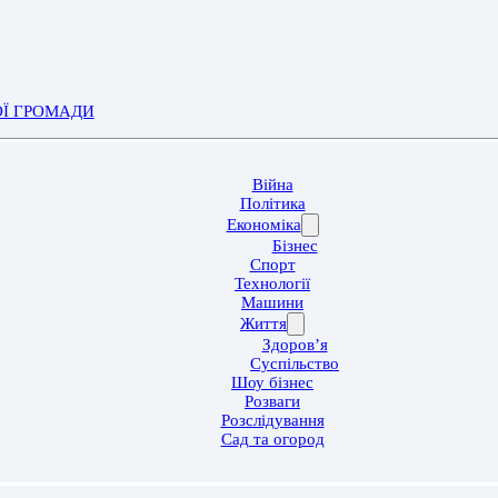
ОЇ ГРОМАДИ
Війна
Політика
Економіка
Бізнес
Спорт
Технології
Машини
Життя
Здоров’я
Суспільство
Шоу бізнес
Розваги
Розслідування
Сад та огород