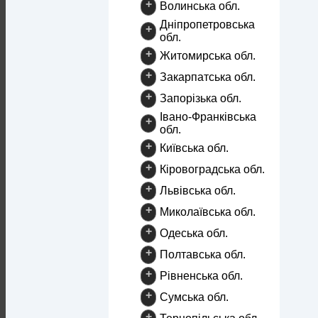
+
Волинська обл.
Дніпропетровська
+
обл.
+
Житомирська обл.
+
Закарпатська обл.
+
Запорізька обл.
Івано-Франківська
+
обл.
+
Київська обл.
+
Кіровоградська обл.
+
Львівська обл.
+
Миколаївська обл.
+
Одеська обл.
+
Полтавська обл.
+
Рівненська обл.
+
Сумська обл.
+