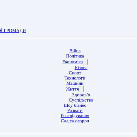
ОЇ ГРОМАДИ
Війна
Політика
Економіка
Бізнес
Спорт
Технології
Машини
Життя
Здоров’я
Суспільство
Шоу бізнес
Розваги
Розслідування
Сад та огород