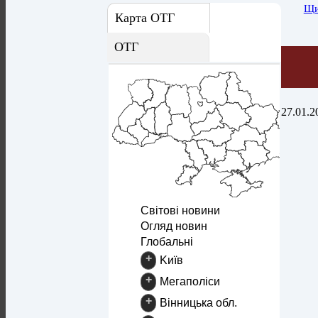
Щи
Карта ОТГ
ОТГ
27.01.2
Світові новини
Огляд новин
Глобальні
+
Kиїв
+
Mегаполіси
+
Вінницька обл.