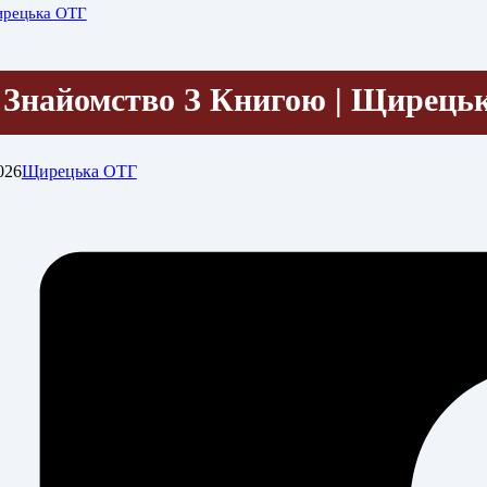
рецька ОТГ
Знайомство З Книгою | Щирець
026
Щирецька ОТГ