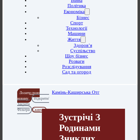
Війна
Політика
Економіка
Бізнес
Спорт
Технології
Машини
Життя
Здоров’я
Суспільство
Шоу бізнес
Розваги
Розслідування
Сад та огород
Камінь-Каширська Отг
Додати свою
новину
Відкрити/
Закрити
Фільтри
Скинути
Зустрічі З
Родинами
Зниклих