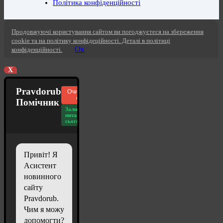
Політика конфіденційності
Продовжуючі користування сайтом ви погоджуєтеся на збереження
cookie та на політику конфідеційності. Деталі в політиці
Ок
конфіденційності.
X
Pravdorub
Очистити
чат
Помічник
Залишилось
питань
сьогодні: 20
Привіт! Я
Асистент
новинного
сайту
Pravdorub.
Чим я можу
допомогти?