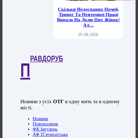
Скільки Недоспаних Ночей,
Тривог Та Невтомної Праці
Випало На Долю Цих Жінок!
Ал…
05.08.2026
РАВДОРУБ
П
Новини з усіх
ОТГ
в одну мить та в одному
місті.
Новини
Поворознюк
ФК Інгулець
АФ П’ятихатська