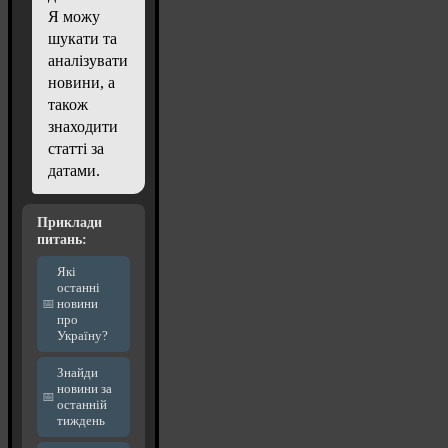
Я можу
шукати та
аналізувати
новини, а
також
знаходити
статті за
датами.
Приклади
питань:
Які
останні
новини
про
Україну?
Знайди
новини за
останній
тиждень