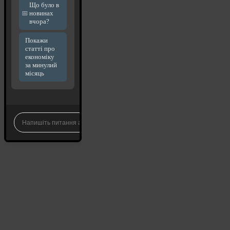
Що було в
новинах
вчора?
Покажи
статті про
економіку
за минулий
місяць