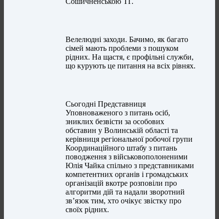
Сошичненською ТГ.
Велелюдні заходи. Бачимо, як багато
сімей мають проблеми з пошуком
рідних. На щастя, є профільні служби,
що курують це питання на всіх рівнях.
Сьогодні Представниця
Уповноваженого з питань осіб,
зниклих безвісти за особових
обставин у Волинській області та
керівниця регіональної робочої групи
Координаційного штабу з питань
поводження з військовополоненими
Юлія Чайка спільно з представниками
компетентних органів і громадських
організацій вкотре розповіли про
алгоритми дій та надали зворотний
зв’язок тим, хто очікує звістку про
своїх рідних.