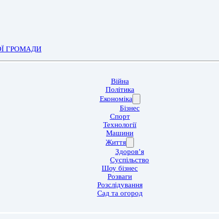
ОЇ ГРОМАДИ
Війна
Політика
Економіка
Бізнес
Спорт
Технології
Машини
Життя
Здоров’я
Суспільство
Шоу бізнес
Розваги
Розслідування
Сад та огород