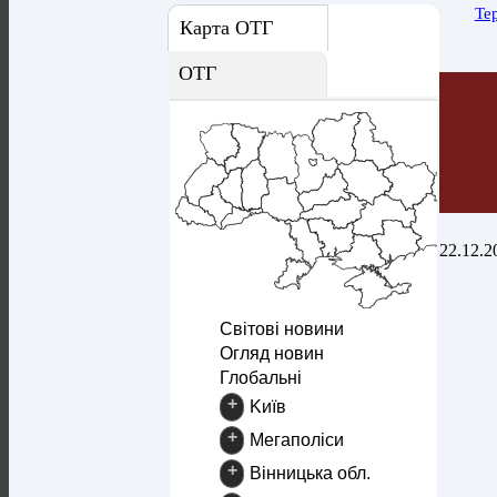
Те
Карта ОТГ
ОТГ
22.12.2
Світові новини
Огляд новин
Глобальні
+
Kиїв
+
Mегаполіси
+
Вінницька обл.