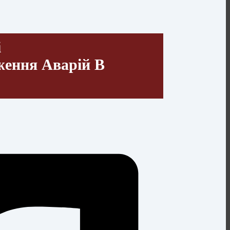
і
ження Аварій В