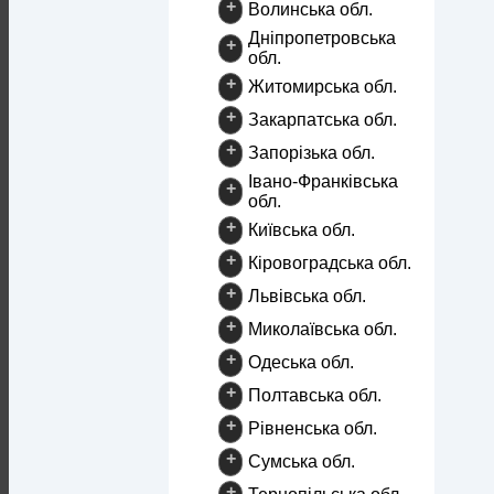
+
Волинська обл.
Дніпропетровська
+
обл.
+
Житомирська обл.
+
Закарпатська обл.
+
Запорізька обл.
Івано-Франківська
+
обл.
+
Київська обл.
+
Кіровоградська обл.
+
Львівська обл.
+
Миколаївська обл.
+
Одеська обл.
+
Полтавська обл.
+
Рівненська обл.
+
Сумська обл.
+