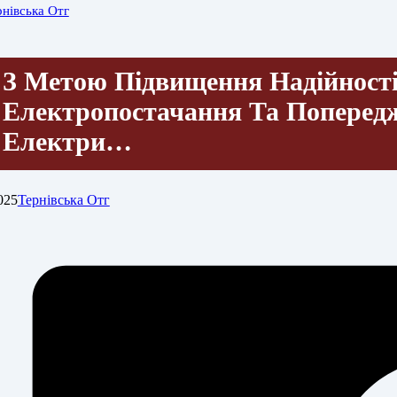
рнівська Отг
З Метою Підвищення Надійност
Електропостачання Та Поперед
Електри…
025
Тернівська Отг