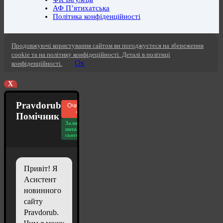
АФ П’ятихатська
Політика конфіденційності
Продовжуючі користування сайтом ви погоджуєтеся на збереження
cookie та на політику конфідеційності. Деталі в політиці
Ок
конфіденційності.
X
Pravdorub
Очистити
чат
Помічник
Залишилось
питань
сьогодні: 20
Привіт! Я
Асистент
новинного
сайту
Pravdorub.