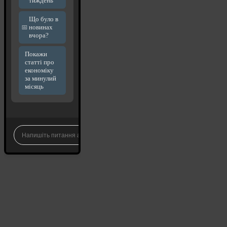
тиждень
Що було в
новинах
вчора?
Покажи
статті про
економіку
за минулий
місяць