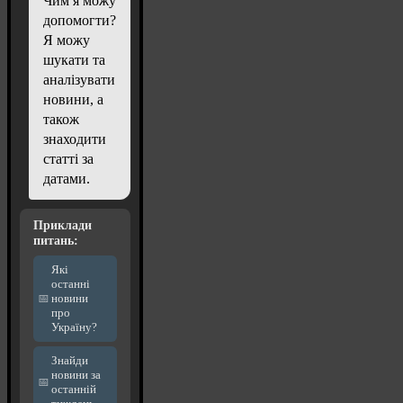
Чим я можу
допомогти?
Я можу
шукати та
аналізувати
новини, а
також
знаходити
статті за
датами.
Приклади
питань:
Які
останні
новини
про
Україну?
Знайди
новини за
останній