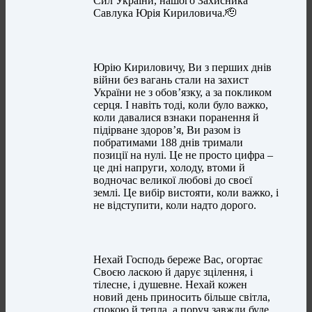
Сил України, нашого Захисника
Савлука Юрія Кириловича.🫡
Юрію Кириловичу, Ви з перших днів
війни без вагань стали на захист
України не з обов’язку, а за покликом
серця. І навіть тоді, коли було важко,
коли давалися взнаки поранення й
підірване здоров’я, Ви разом із
побратимами 188 днів тримали
позиції на нулі. Це не просто цифра –
це дні напруги, холоду, втоми й
водночас великої любові до своєї
землі. Це вибір вистояти, коли важко, і
не відступити, коли надто дорого.
Нехай Господь береже Вас, огортає
Своєю ласкою й дарує зцілення, і
тілесне, і душевне. Нехай кожен
новий день приносить більше світла,
спокою й тепла, а поруч завжди буде