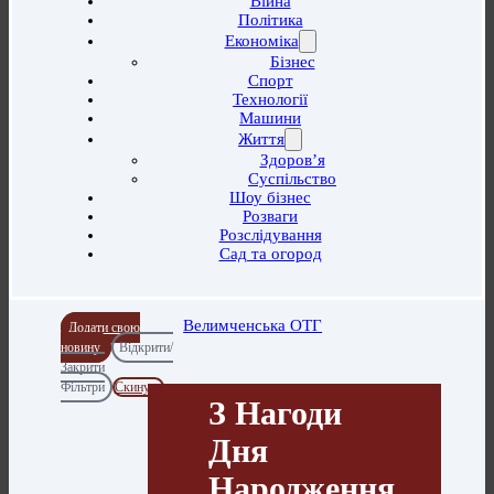
Війна
Політика
Економіка
Бізнес
Спорт
Технології
Машини
Життя
Здоров’я
Суспільство
Шоу бізнес
Розваги
Розслідування
Сад та огород
Велимченська ОТГ
Додати свою
новину
Відкрити/
Закрити
Фільтри
Скинути
З Нагоди
Дня
Народження