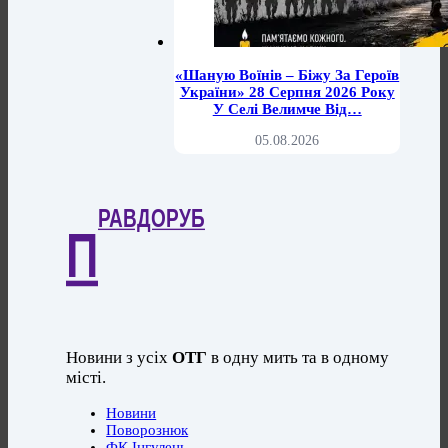
«Шаную Воїнів – Біжу За Героїв
України» 28 Серпня 2026 Року
У Селі Велимче Від…
05.08.2026
РАВДОРУБ
П
Новини з усіх
ОТГ
в одну мить та в одному
місті.
Новини
Поворознюк
ФК Інгулець