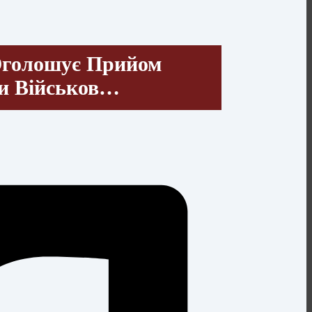
голошує Прийом
ки Військов…