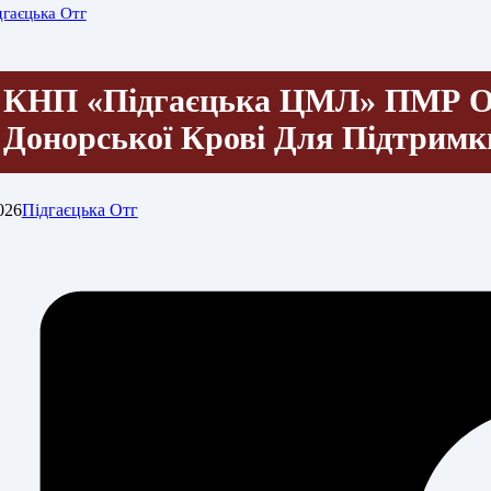
дгаєцька Отг
КНП «Підгаєцька ЦМЛ» ПМР О
Донорської Крові Для Підтрим
026
Підгаєцька Отг