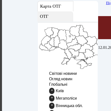
Пі
Карта ОТГ
ОТГ
12.01.2
Світові новини
Огляд новин
Глобальні
+
Kиїв
+
Mегаполіси
+
Вінницька обл.