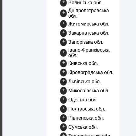
+
Волинська обл.
Дніпропетровська
+
обл.
+
Житомирська обл.
+
Закарпатська обл.
+
Запорізька обл.
Івано-Франківська
+
обл.
+
Київська обл.
+
Кіровоградська обл.
+
Львівська обл.
+
Миколаївська обл.
+
Одеська обл.
+
Полтавська обл.
+
Рівненська обл.
+
Сумська обл.
+