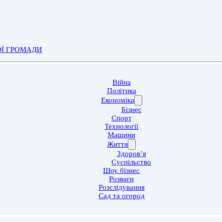
ОЇ ГРОМАДИ
Війна
Політика
Економіка
Бізнес
Спорт
Технології
Машини
Життя
Здоров’я
Суспільство
Шоу бізнес
Розваги
Розслідування
Сад та огород