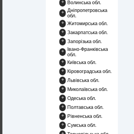
+
Волинська обл.
Дніпропетровська
+
обл.
+
Житомирська обл.
+
Закарпатська обл.
+
Запорізька обл.
Івано-Франківська
+
обл.
+
Київська обл.
+
Кіровоградська обл.
+
Львівська обл.
+
Миколаївська обл.
+
Одеська обл.
+
Полтавська обл.
+
Рівненська обл.
+
Сумська обл.
+