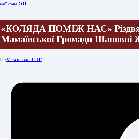
маївська ОТГ
«КОЛЯДА ПОМІЖ НАС» Різдвя
Мамаївської Громади Шановні 
025
Мамаївська ОТГ