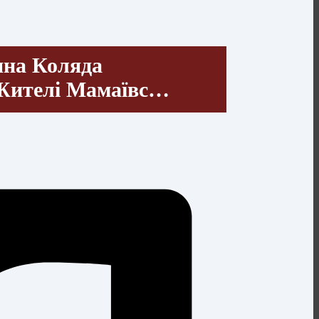
на Коляда
Жителі Мамаївс…