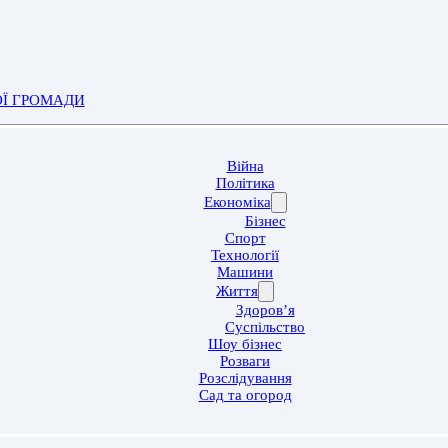
ОЇ ГРОМАДИ
Війна
Політика
Економіка
Бізнес
Спорт
Технології
Машини
Життя
Здоров’я
Суспільство
Шоу бізнес
Розваги
Розслідування
Сад та огород