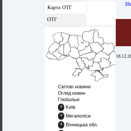
Ма
Карта ОТГ
ОТГ
18.12.2
Світові новини
Огляд новин
Глобальні
+
Kиїв
+
Mегаполіси
+
Вінницька обл.