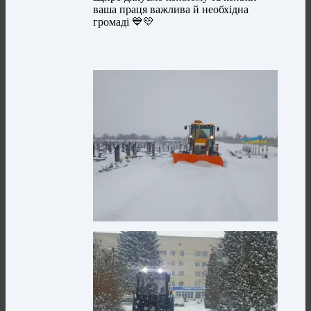
ваша праця важлива й необхідна
громаді 💙💛