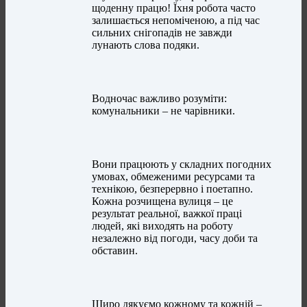
щоденну працю! Їхня робота часто
залишається непоміченою, а під час
сильних снігопадів не завжди
лунають слова подяки.
Водночас важливо розуміти:
комунальники – не чарівники.
Вони працюють у складних погодних
умовах, обмеженими ресурсами та
технікою, безперервно і поетапно.
Кожна розчищена вулиця – це
результат реальної, важкої праці
людей, які виходять на роботу
незалежно від погоди, часу доби та
обставин.
Щиро дякуємо кожному та кожній –