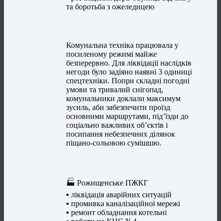
та боротьба з ожеледицею
Комунальна техніка працювала у
посиленому режимі майже
безперервно. Для ліквідації наслідків
негоди було задіяно наявні 3 одиниці
спецтехніки. Попри складні погодні
умови та тривалий снігопад,
комунальники доклали максимум
зусиль, аби забезпечити проїзд
основними маршрутами, під’їзди до
соціально важливих об’єктів і
посипання небезпечних ділянок
піщано-сольовою сумішшю.
🏭 Рожищенське ПЖКГ
▪️ ліквідація аварійних ситуацій
▪️ промивка каналізаційної мережі
▪️ ремонт обладнання котельні