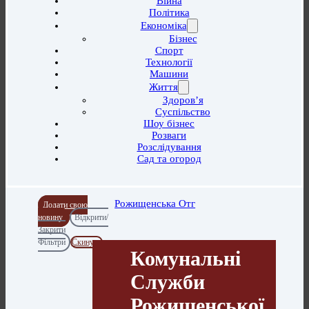
Війна
Політика
Економіка
Бізнес
Спорт
Технології
Машини
Життя
Здоров’я
Суспільство
Шоу бізнес
Розваги
Розслідування
Сад та огород
Рожищенська Отг
Додати свою
новину
Відкрити/
Закрити
Фільтри
Скинути
Комунальні
Служби
Рожищенської