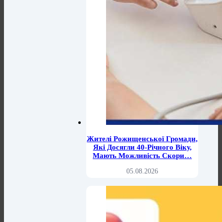
Жителі Рожищенської Громади,
Які Досягли 40-Річного Віку,
Мають Можливість Скори…
05.08.2026