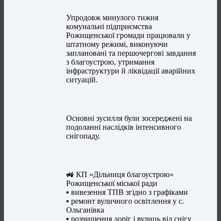
Упродовж минулого тижня
комунальні підприємства
Рожищенської громади працювали у
штатному режимі, виконуючи
заплановані та першочергові завдання
з благоустрою, утримання
інфраструктури й ліквідації аварійних
ситуацій.
Основні зусилля були зосереджені на
подоланні наслідків інтенсивного
снігопаду.
🚜 КП «Дільниця благоустрою»
Рожищенської міської ради
▪️ вивезення ТПВ згідно з графіками
▪️ ремонт вуличного освітлення у с.
Ольганівка
▪️ розчищення доріг і вулиць від снігу