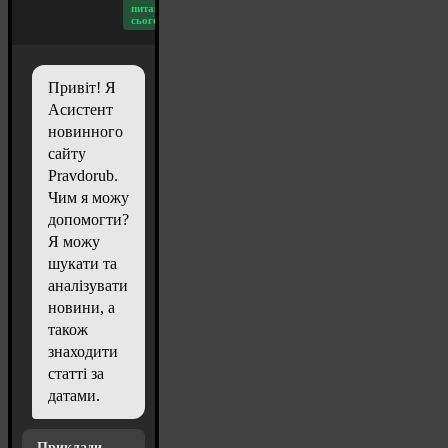
питань
сьогодні: 20
Привіт! Я
Асистент
новинного
сайту
Pravdorub.
Чим я можу
допомогти?
Я можу
шукати та
аналізувати
новини, а
також
знаходити
статті за
датами.
Приклади