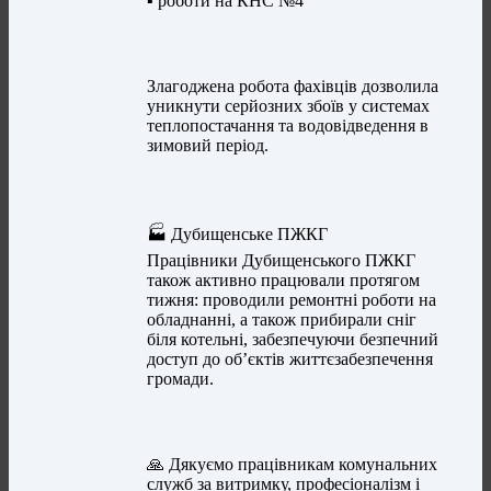
▪️ роботи на КНС №4
Злагоджена робота фахівців дозволила
уникнути серйозних збоїв у системах
теплопостачання та водовідведення в
зимовий період.
🏭 Дубищенське ПЖКГ
Працівники Дубищенського ПЖКГ
також активно працювали протягом
тижня: проводили ремонтні роботи на
обладнанні, а також прибирали сніг
біля котельні, забезпечуючи безпечний
доступ до об’єктів життєзабезпечення
громади.
🙏 Дякуємо працівникам комунальних
служб за витримку, професіоналізм і