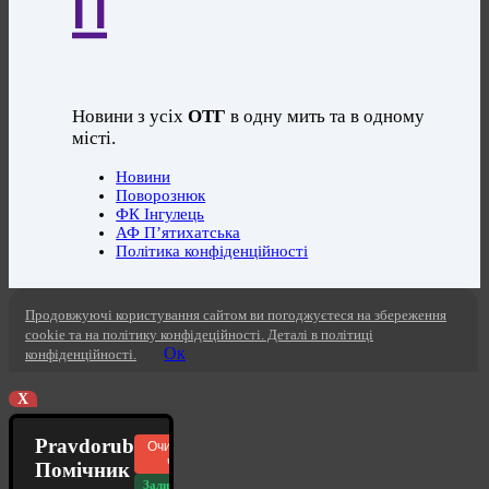
П
Новини з усіх
ОТГ
в одну мить та в одному
місті.
Новини
Поворознюк
ФК Інгулець
АФ П’ятихатська
Політика конфіденційності
Продовжуючі користування сайтом ви погоджуєтеся на збереження
cookie та на політику конфідеційності. Деталі в політиці
Ок
конфіденційності.
X
Pravdorub
Очистити
чат
Помічник
Залишилось