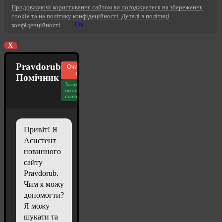
Продовжуючі користування сайтом ви погоджуєтеся на збереження
cookie та на політику конфідеційності. Деталі в політиці
Ок
конфіденційності.
X
Pravdorub
Очистити
чат
Помічник
Залишилось
питань
сьогодні: 20
Привіт! Я
Асистент
новинного
сайту
Pravdorub.
Чим я можу
допомогти?
Я можу
шукати та