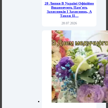
28 Липня В Україні Офіційно
Вшановують Пам’ять
Захисників І Захисниць, А
Також Ц…
28.07.2026