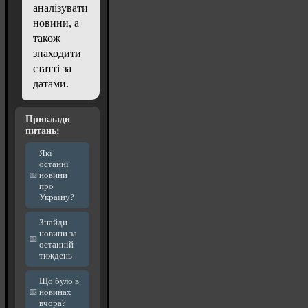
аналізувати
новини, а
також
знаходити
статті за
датами.
Приклади
питань:
Які
останні
новини
про
Україну?
Знайди
новини за
останній
тиждень
Що було в
новинах
вчора?