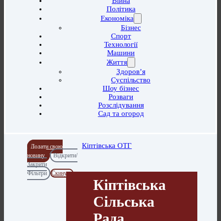
Війна
Політика
Економіка
Бізнес
Спорт
Технології
Машини
Життя
Здоров’я
Суспільство
Шоу бізнес
Розваги
Розслідування
Сад та огород
Кіптівська ОТГ
Додати свою
новину
Відкрити/
Закрити
Фільтри
Скинути
Кіптівська
Сільська
Рада