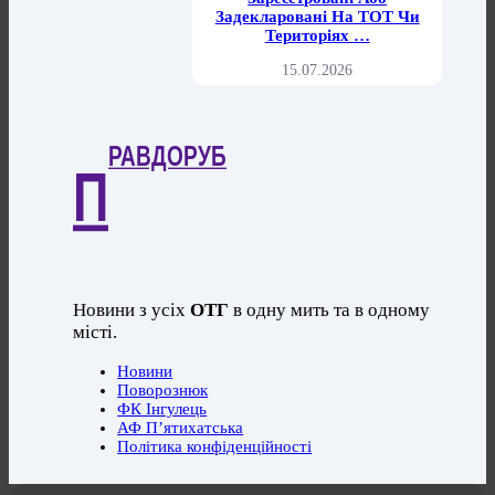
Задекларовані На ТОТ Чи
Територіях …
15.07.2026
РАВДОРУБ
П
Новини з усіх
ОТГ
в одну мить та в одному
місті.
Новини
Поворознюк
ФК Інгулець
АФ П’ятихатська
Політика конфіденційності