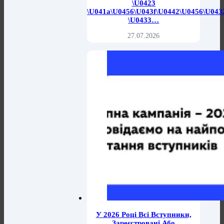
\u0423
\u041a\u0456\u043f\u0442\u0456\u043
\u0433…
27.07.2026
У 2026 Році Всі Вступники,
Зареєстровані Або