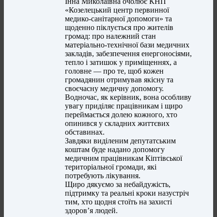
Інна Миколаївна очолює КНП
«Козелецький центр первинної
медико-санітарної допомоги» та
щоденно піклується про жителів
громад: про належний стан
матеріально-технічної бази медичних
закладів, забезпечення енергоносіями,
тепло і затишок у приміщеннях, а
головне — про те, щоб кожен
громадянин отримував якісну та
своєчасну медичну допомогу.
Водночас, як керівник, вона особливу
увагу приділяє працівникам і щиро
переймається долею кожного, хто
опинився у складних життєвих
обставинах.
Завдяки виділеним депутатським
коштам буде надано допомогу
медичним працівникам Кіптівської
територіальної громади, які
потребують лікування.
Щиро дякуємо за небайдужість,
підтримку та реальні кроки назустріч
тим, хто щодня стоїть на захисті
здоров’я людей.