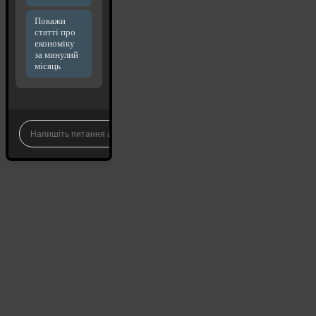
Покажи
статті про
економіку
за минулий
місяць