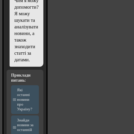
Чим я можу
допомогти?
Я можу
шукати та
аналізувати
новини, а
також
знаходити
статті за
датами.
Приклади
питань:
Які
останні
новини
про
Україну?
Знайди
новини за
останній