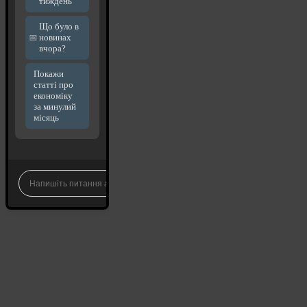
тиждень
Що було в
новинах
вчора?
Покажи
статті про
економіку
за минулий
місяць