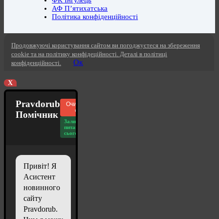
ФК Інгулець
АФ П’ятихатська
Політика конфіденційності
Продовжуючі користування сайтом ви погоджуєтеся на збереження
cookie та на політику конфідеційності. Деталі в політиці
Ок
конфіденційності.
X
Pravdorub
Очистити
чат
Помічник
Залишилось
питань
сьогодні: 20
Привіт! Я
Асистент
новинного
сайту
Pravdorub.