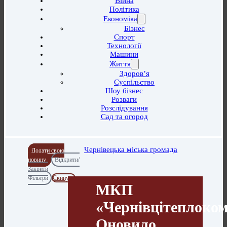
Війна
Політика
Економіка
Бізнес
Спорт
Технології
Машини
Життя
Здоров’я
Суспільство
Шоу бізнес
Розваги
Розслідування
Сад та огород
Чернівецька міська громада
Додати свою
новину
Відкрити/
Закрити
Фільтри
Скинути
МКП
«Чернівцітеплоко
Оновило