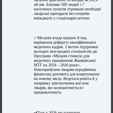
ий рік. Близько 500 людей з 7
населених пунктів отримали необхідні
лікарські препарати без потреби
виїжджати у стаціонарні аптеки.
✅Місцева влада працює й над
вирішення дефіциту кваліфікованих
медичних кадрів. З метою підтримки
молодих іногородніх спеціалістів діє
Програма «Місцеві стимули для
медичних працівників Жашківської
МТГ на 2024 – 2026 роки».
Новоприбулим лікарям передбачена
фінансова допомога для влаштування
на новому місці. Ведеться робота й у
напрямку забезпечення житлом
лікарів, які залишатимуться і
працюватимуть.
✔️Тож у 2026-му планують