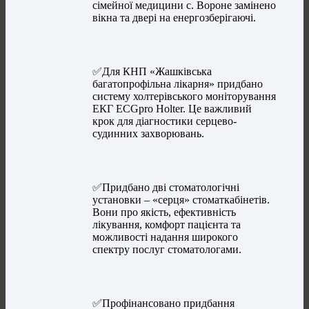
сімейної медицини с. Вороне замінено
вікна та двері на енергозберігаючі.
✅Для КНП «Жашківська
багатопрофільна лікарня» придбано
систему холтерівського моніторування
ЕКГ ECGpro Holter. Це важливий
крок для діагностики серцево-
судинних захворювань.
✅Придбано дві стоматологічні
установки – «серця» стоматкабінетів.
Вони про якість, ефективність
лікування, комфорт пацієнта та
можливості надання широкого
спектру послуг стоматологами.
✅Профінансовано придбання