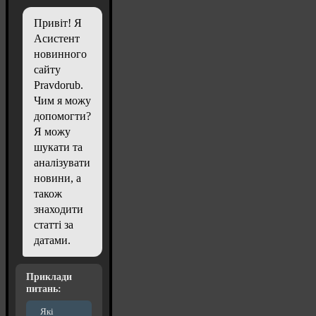
Привіт! Я
Асистент
новинного
сайту
Pravdorub.
Чим я можу
допомогти?
Я можу
шукати та
аналізувати
новини, а
також
знаходити
статті за
датами.
Приклади
питань:
Які