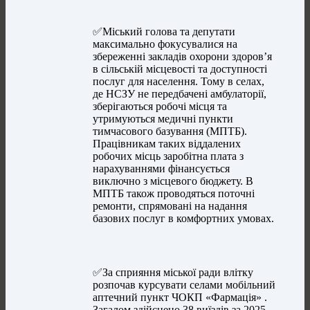
✅Міський голова та депутати
максимально фокусувалися на
збереженні закладів охорони здоров’я
в сільській місцевості та доступності
послуг для населення. Тому в селах,
де НСЗУ не передбачені амбулаторії,
зберігаються робочі місця та
утримуються медичні пункти
тимчасового базування (МПТБ).
Працівникам таких віддалених
робочих місць заробітна плата з
нарахуваннями фінансується
виключно з місцевого бюджету. В
МПТБ також проводяться поточні
ремонти, спрямовані на надання
базових послуг в комфортних умовах.
✅За сприяння міської ради влітку
розпочав курсувати селами мобільний
аптечний пункт ЧОКП «Фармація» .
Загалом здійснено 38 виїздів за 2025-