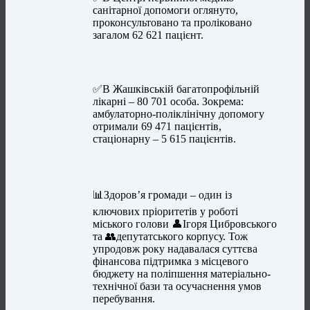
санітарної допомоги оглянуто,
проконсультовано та проліковано
загалом 62 621 пацієнт.
✅В Жашківській багатопрофільній
лікарні – 80 701 особа. Зокрема:
амбулаторно-поліклінічну допомогу
отримали 69 471 пацієнтів,
стаціонарну – 5 615 пацієнтів.
📊Здоров’я громади – один із
ключових пріоритетів у роботі
міського голови 👤Ігоря Цибровського
та 👥депутатського корпусу. Тож
упродовж року надавалася суттєва
фінансова підтримка з місцевого
бюджету на поліпшення матеріально-
технічної бази та осучаснення умов
перебування.