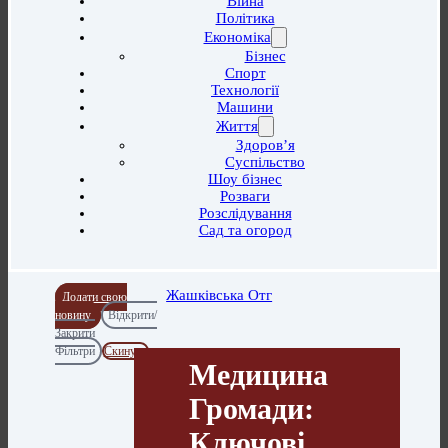
Війна
Політика
Економіка
Бізнес
Спорт
Технології
Машини
Життя
Здоров’я
Суспільство
Шоу бізнес
Розваги
Розслідування
Сад та огород
Жашківська Отг
Додати свою
новину
Відкрити/
Закрити
Фільтри
Скинути
Медицина
Громади:
Ключові