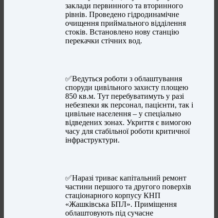
заклади первинного та вторинного
рівнів. Проведено гідродинамічне
очищення приймального відділення
стоків. Встановлено нову станцію
перекачки стічних вод.
✅Ведуться роботи з облаштування
споруди цивільного захисту площею
850 кв.м. Тут перебуватимуть у разі
небезпеки як персонал, пацієнти, так і
цивільне населення – у спеціально
відведених зонах. Укриття є вимогою
часу для стабільної роботи критичної
інфраструктури.
✅Наразі триває капітальний ремонт
частини першого та другого поверхів
стаціонарного корпусу КНП
«Жашківська БПЛ». Приміщення
облаштовують під сучасне