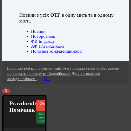
Новини з усіх
ОТГ
в одну мить та в одному
місті.
Новини
Поворознюк
ФК Інгулець
АФ П’ятихатська
Політика конфіденційності
Продовжуючі користування сайтом ви погоджуєтеся на збереження
cookie та на політику конфідеційності. Деталі в політиці
Ок
конфіденційності.
X
Pravdorub
Очистити
чат
Помічник
Залишилось
питань
сьогодні: 20