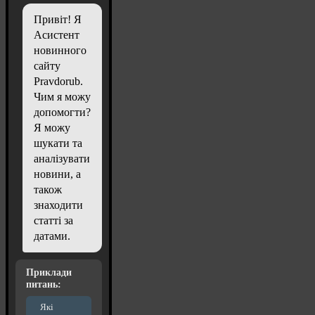
Привіт! Я
Асистент
новинного
сайту
Pravdorub.
Чим я можу
допомогти?
Я можу
шукати та
аналізувати
новини, а
також
знаходити
статті за
датами.
Приклади
питань:
Які