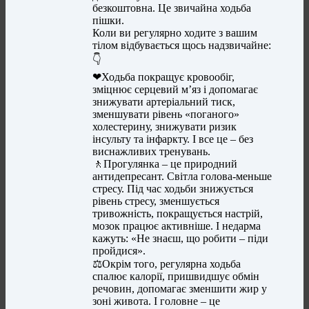
безкоштовна. Це звичайна ходьба
пішки.
Коли ви регулярно ходите з вашим
тілом відбувається щось надзвичайне:
👇
❤Ходьба покращує кровообіг,
зміцнює серцевий м’яз і допомагає
знижувати артеріальний тиск,
зменшувати рівень «поганого»
холестерину, знижувати ризик
інсульту та інфаркту. І все це – без
виснажливих тренувань.
🚶Прогулянка – це природний
антидепресант. Світла голова-меньше
стресу. Під час ходьби знижується
рівень стресу, зменшується
тривожність, покращується настрій,
мозок працює активніше. І недарма
кажуть: «Не знаєш, що робити – піди
пройдися».
⚖Окрім того, регулярна ходьба
спалює калорії, пришвидшує обмін
речовин, допомагає зменшити жир у
зоні живота. І головне – це