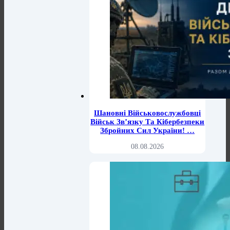
Шановні Військовослужбовці
Військ Зв’язку Та Кібербезпеки
Збройних Сил України! …
08.08.2026