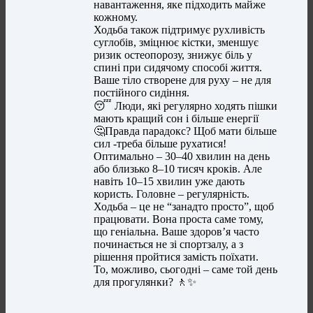
навантаження, яке підходить майже
кожному.
Ходьба також підтримує рухливість
суглобів, зміцнює кістки, зменшує
ризик остеопорозу, знижує біль у
спині при сидячому способі життя.
Ваше тіло створене для руху – не для
постійного сидіння.
😴 Люди, які регулярно ходять пішки
мають кращий сон і більше енергії
🤔Правда парадокс? Щоб мати більше
сил -треба більше рухатися!
Оптимально – 30–40 хвилин на день
або близько 8–10 тисяч кроків. Але
навіть 10–15 хвилин уже дають
користь. Головне – регулярність.
Ходьба – це не “занадто просто”, щоб
працювати. Вона проста саме тому,
що геніальна. Ваше здоров’я часто
починається не зі спортзалу, а з
рішення пройтися замість поїхати.
То, можливо, сьогодні – саме той день
для прогулянки? 🚶✨