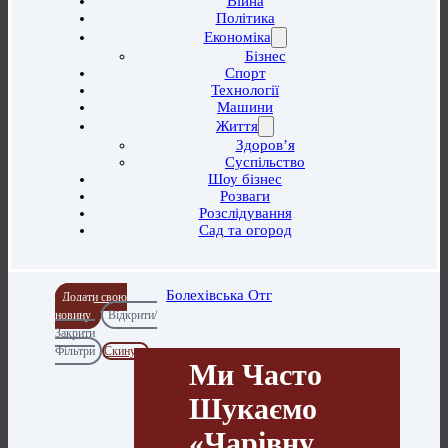
Війна
Політика
Економіка
Бізнес
Спорт
Технології
Машини
Життя
Здоров’я
Суспільство
Шоу бізнес
Розваги
Розслідування
Сад та огород
Болехівська Отг
Додати свою
новину
Відкрити/
Закрити
Фільтри
Скинути
Ми Часто
Шукаємо
«чарівну