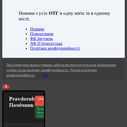
Новини з усіх
ОТГ
в одну мить та в одному
місті.
Новини
Поворознюк
ФК Інгулець
АФ П’ятихатська
Політика конфіденційності
Продовжуючі користування сайтом ви погоджуєтеся на збереження
cookie та на політику конфідеційності. Деталі в політиці
Ок
конфіденційності.
X
Pravdorub
Очистити
чат
Помічник
Залишилось
питань
сьогодні: 20