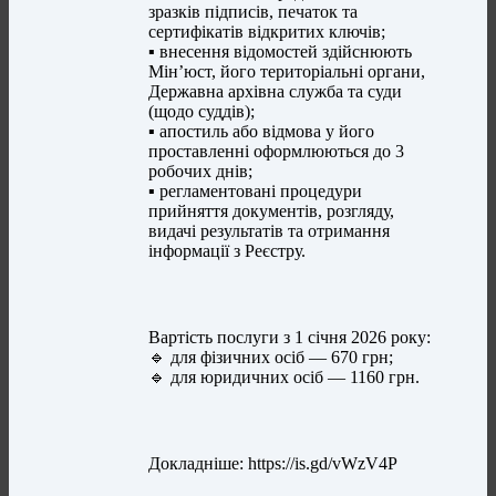
зразків підписів, печаток та
сертифікатів відкритих ключів;
▪️ внесення відомостей здійснюють
Мін’юст, його територіальні органи,
Державна архівна служба та суди
(щодо суддів);
▪️ апостиль або відмова у його
проставленні оформлюються до 3
робочих днів;
▪️ регламентовані процедури
прийняття документів, розгляду,
видачі результатів та отримання
інформації з Реєстру.
Вартість послуги з 1 січня 2026 року:
🔹 для фізичних осіб — 670 грн;
🔹 для юридичних осіб — 1160 грн.
Докладніше: https://is.gd/vWzV4P