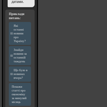
датами.
Приклади
питань:
Які
останні
новини
про
Україну?
Знайди
новини за
останній
тиждень
Що було в
новинах
вчора?
Покажи
статті про
економіку
за минулий
місяць