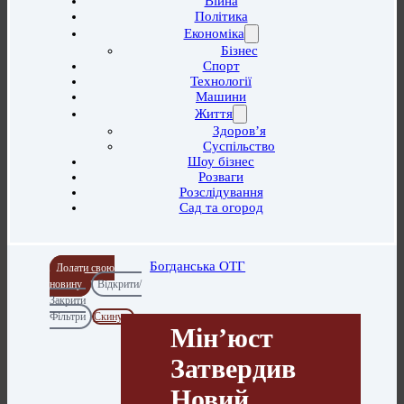
Війна
Політика
Економіка
Бізнес
Спорт
Технології
Машини
Життя
Здоров’я
Суспільство
Шоу бізнес
Розваги
Розслідування
Сад та огород
Богданська ОТГ
Додати свою
новину
Відкрити/
Закрити
Фільтри
Скинути
Мін’юст
Затвердив
Новий