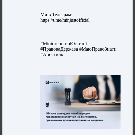
Ми в Телеграм:
https://t.me/minjustofficial
#МіністерствоЮстиції
#ПравоваДержава #МаюПравоЗнати
#Апостиль