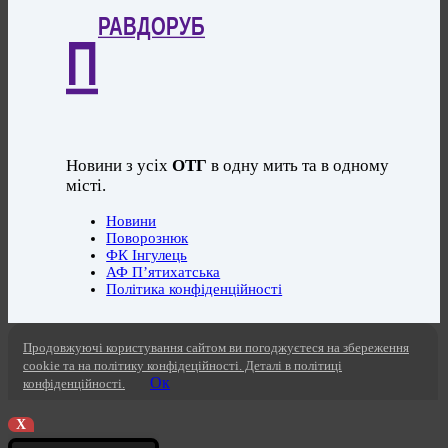
РАВДОРУБ
П
Новини з усіх
ОТГ
в одну мить та в одному
місті.
Новини
Поворознюк
ФК Інгулець
АФ П’ятихатська
Політика конфіденційності
Продовжуючі користування сайтом ви погоджуєтеся на збереження
cookie та на політику конфідеційності. Деталі в політиці
Ок
конфіденційності.
X