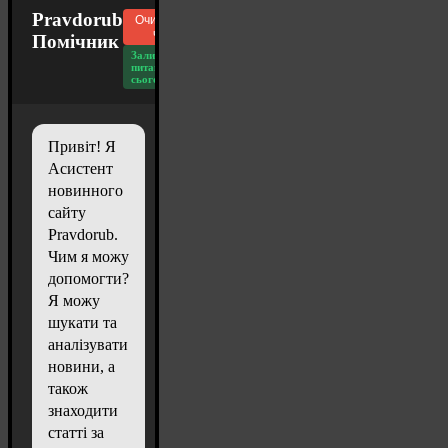
Pravdorub
Очистити
чат
Помічник
Залишилось
питань
сьогодні: 20
Привіт! Я
Асистент
новинного
сайту
Pravdorub.
Чим я можу
допомогти?
Я можу
шукати та
аналізувати
новини, а
також
знаходити
статті за