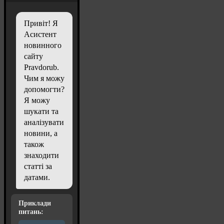
Привіт! Я
Асистент
новинного
сайту
Pravdorub.
Чим я можу
допомогти?
Я можу
шукати та
аналізувати
новини, а
також
знаходити
статті за
датами.
Приклади
питань: