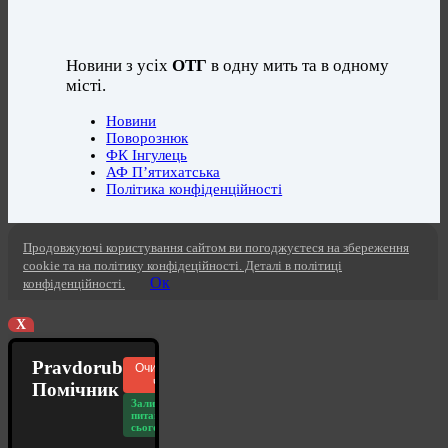
Новини з усіх
ОТГ
в одну мить та в одному
місті.
Новини
Поворознюк
ФК Інгулець
АФ П’ятихатська
Політика конфіденційності
Продовжуючі користування сайтом ви погоджуєтеся на збереження
cookie та на політику конфідеційності. Деталі в політиці
Ок
конфіденційності.
X
Pravdorub
Очистити
чат
Помічник
Залишилось
питань
сьогодні: 20