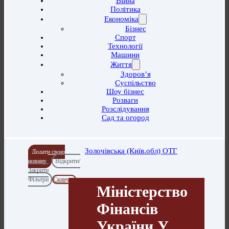
Війна
Політика
Економіка
Бізнес
Спорт
Технології
Машини
Життя
Здоров’я
Суспільство
Шоу бізнес
Розваги
Розслідування
Сад та огород
Золочівська (Київ.обл) ОТГ
Додати свою
новину
Відкрити/
Закрити
Фільтри
Скинути
Міністерство
Фінансів
України У