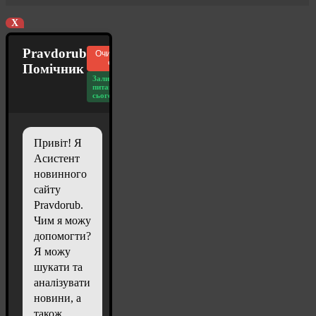
X
Pravdorub
Очистити
чат
Помічник
Залишилось
питань
сьогодні: 20
Привіт! Я
Асистент
новинного
сайту
Pravdorub.
Чим я можу
допомогти?
Я можу
шукати та
аналізувати
новини, а
також