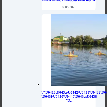
07.08.2026
\”\u0410\u043a\u0442\u0438\u0432\u0
\u043f\u0430\u0440\u043a\u0438
– \u…