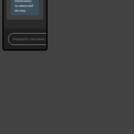
економіку
за минулий
місяць