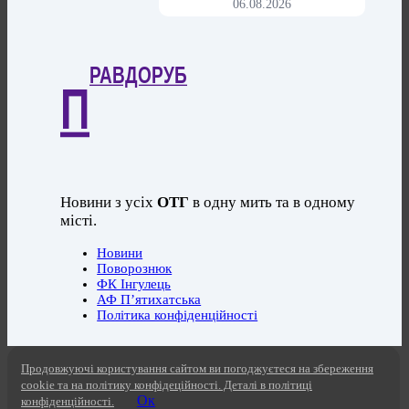
06.08.2026
РАВДОРУБ
П
Новини з усіх
ОТГ
в одну мить та в одному
місті.
Новини
Поворознюк
ФК Інгулець
АФ П’ятихатська
Політика конфіденційності
Продовжуючі користування сайтом ви погоджуєтеся на збереження
cookie та на політику конфідеційності. Деталі в політиці
Ок
конфіденційності.