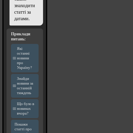
знаходити
статті за
датами.
Приклади
питань:
Які
останні
новини
про
Україну?
Знайди
новини за
останній
тиждень
Що було в
новинах
вчора?
Покажи
статті про