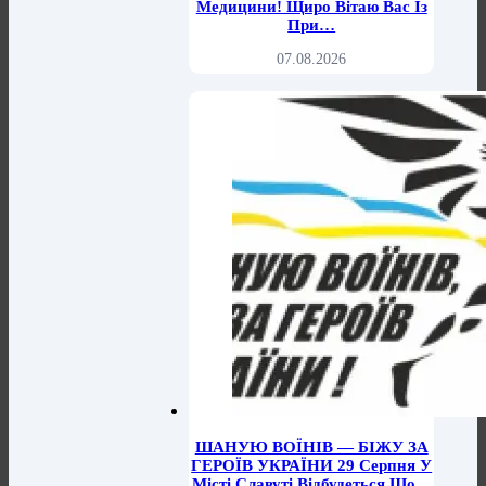
Медицини! Щиро Вітаю Вас Із
При…
07.08.2026
ШАНУЮ ВОЇНІВ — БІЖУ ЗА
ГЕРОЇВ УКРАЇНИ 29 Серпня У
Місті Славуті Відбудеться Що…