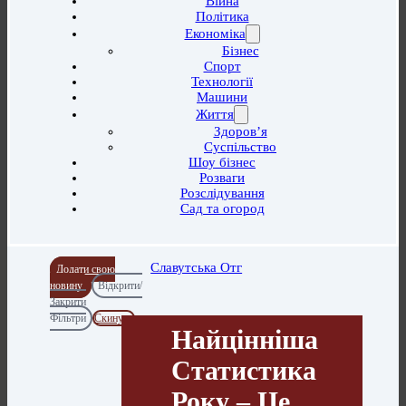
Війна
Політика
Економіка
Бізнес
Спорт
Технології
Машини
Життя
Здоров’я
Суспільство
Шоу бізнес
Розваги
Розслідування
Сад та огород
Славутська Отг
Додати свою
новину
Відкрити/
Закрити
Фільтри
Скинути
Найцінніша
Статистика
Року – Це