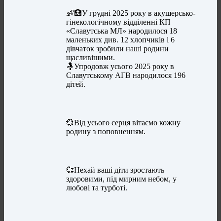
👶🏥У грудні 2025 року в акушерсько-
гінекологічному відділенні КП
«Славутська МЛ» народилося 18
маленьких див. 12 хлопчиків і 6
дівчаток зробили наші родини
щасливішими.
🤱Упродовж усього 2025 року в
Славутському АГВ народилося 196
дітей.
💞Від усього серця вітаємо кожну
родину з поповненням.
💞Нехай ваші діти зростають
здоровими, під мирним небом, у
любові та турботі.