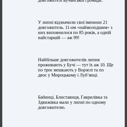
довгожителі Бучанської громади.
У липні відзначили свої іменини 21
довгожитель. 11-ом «наймолодшим» з
них виповнилося по 85 років, а одній
найстаршій — аж 99!
Найбільше довгожителів липня
проживають у Бучі — тут їх аж 10. Ще
по троє мешкають у Ворзелі та по
двоє у Мироцькому і Лубʼянці.
Бабинці, Блиставиця, Гаврилівка та
Здвижівка мали у липні по одному
довгожителю.