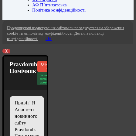
АФ П’ятихатська
Політика конфіденційності
Продовжуючі користування сайтом ви погоджуєтеся на збереження
cookie та на політику конфідеційності. Деталі в політиці
Ок
конфіденційності.
X
Pravdorub
Очистити
чат
Помічник
Залишилось
питань
сьогодні: 20
Привіт! Я
Асистент
новинного
сайту
Pravdorub.