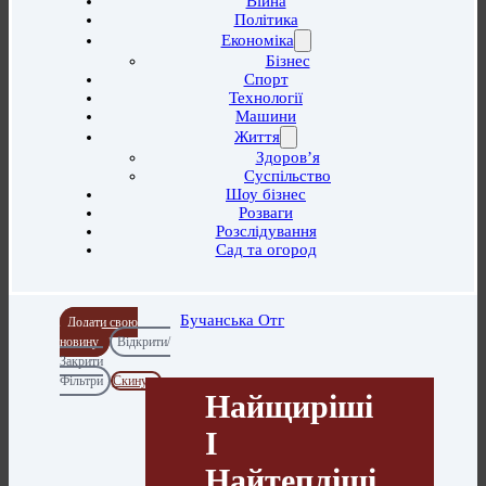
Війна
Політика
Економіка
Бізнес
Спорт
Технології
Машини
Життя
Здоров’я
Суспільство
Шоу бізнес
Розваги
Розслідування
Сад та огород
Бучанська Отг
Додати свою
новину
Відкрити/
Закрити
Фільтри
Скинути
Найщиріші
І
Найтепліші