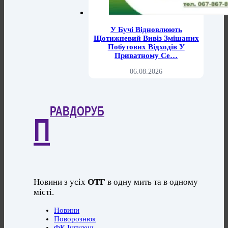
У Бучі Відновлюють
Щотижневий Вивіз Змішаних
Побутових Відходів У
Приватному Се…
06.08.2026
РАВДОРУБ
П
Новини з усіх
ОТГ
в одну мить та в одному
місті.
Новини
Поворознюк
ФК Інгулець