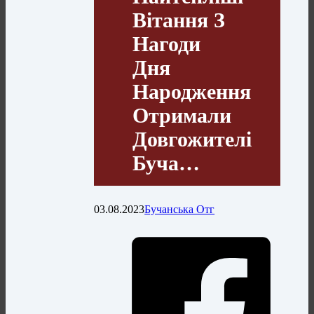
Вітання З
Нагоди
Дня
Народження
Отримали
Довгожителі
Буча…
03.08.2023
Бучанська Отг