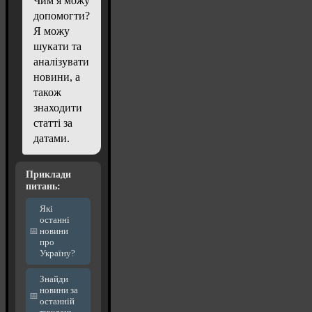
Чим я можу
допомогти?
Я можу
шукати та
аналізувати
новини, а
також
знаходити
статті за
датами.
Приклади
питань:
Які
останні
новини
про
Україну?
Знайди
новини за
останній