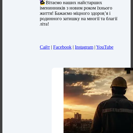
🥳
Вітаємо наших найстарших
іменинників з новим роком їхнього
життя! Бажаємо міцного здоровְ’я і
родинного затишку на многії та благії
літа!
Сайт
|
Facebook
|
Instagram
|
YouTube