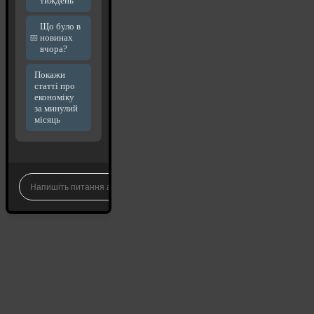
тиждень
Що було в
новинах
вчора?
Покажи
статті про
економіку
за минулий
місяць