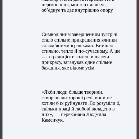
переконання, мистецтво лікує,
об’єднує та дає внутрішню опору.
Символічним завершенням зустрічі
стало спільне прикрашання ялинки
солом’яними іграшками. Вийшло
стильно, тепло й по-сучасному. А ще
— з традицією: кожен, вішаючи
прикрасу, загадував одне спільне
бажання, яке відоме усім.
«Якби люди більше творили,
створювали хороші речі, вони не
хотіли б їх руйнувати. Бо розуміли б,
скільки праці й любові вкладено в
них», — переконана Людмила
Каменчук.