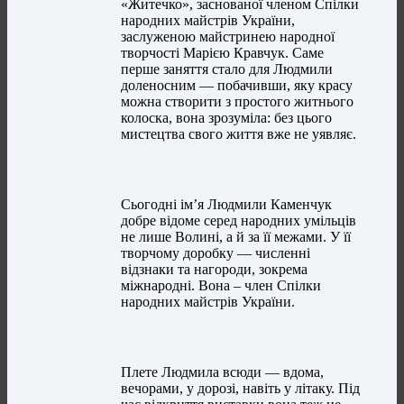
«Житечко», заснованої членом Спілки
народних майстрів України,
заслуженою майстринею народної
творчості Марією Кравчук. Саме
перше заняття стало для Людмили
доленосним — побачивши, яку красу
можна створити з простого житнього
колоска, вона зрозуміла: без цього
мистецтва свого життя вже не уявляє.
Сьогодні ім’я Людмили Каменчук
добре відоме серед народних умільців
не лише Волині, а й за її межами. У її
творчому доробку — численні
відзнаки та нагороди, зокрема
міжнародні. Вона – член Спілки
народних майстрів України.
Плете Людмила всюди — вдома,
вечорами, у дорозі, навіть у літаку. Під