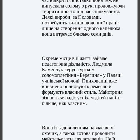
час відкриття виставки вона теж не
випускала солому з рук, продовжуючи
творити просто під час спілкування.
Деякі вироби, за її словами,
потребують тижнів щоденної праці:
лише на створення одного капелюха
вона витрачає близько семи днів.
Окреме місце в її житті займає
педагогічна діяльність. Людмила
Каменчук керує гуртком
соломоплетіння «Берегиня» у Палаці
учнівської молоді. Її вихованці вже
впевнено опановують ремесло й
формують власний стиль. Майстриня
зізнається: радіє успіхам дітей навіть
більше, ніж власним.
Вона із задоволенням навчає всіх
охочих, а також готова проводити
майстер-класи для ветеранів. На її