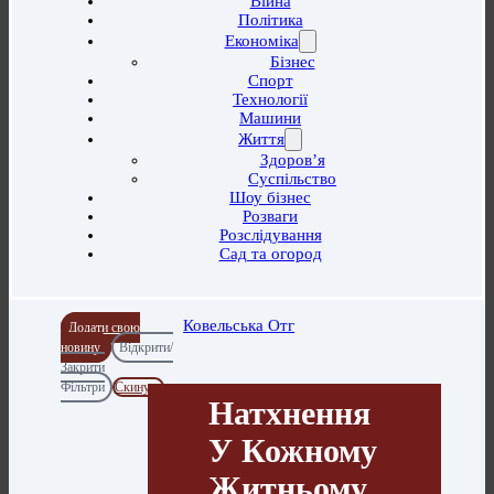
Війна
Політика
Економіка
Бізнес
Спорт
Технології
Машини
Життя
Здоров’я
Суспільство
Шоу бізнес
Розваги
Розслідування
Сад та огород
Ковельська Отг
Додати свою
новину
Відкрити/
Закрити
Фільтри
Скинути
Натхнення
У Кожному
Житньому