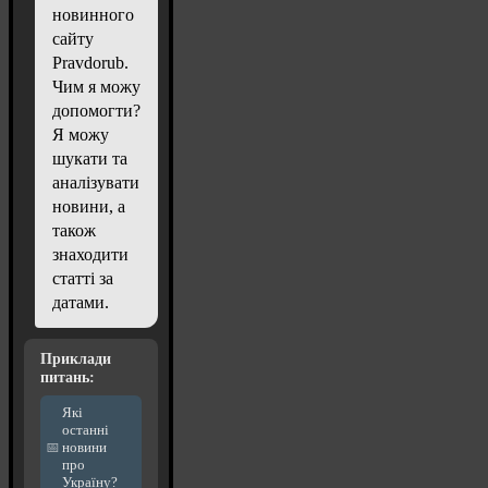
новинного
сайту
Pravdorub.
Чим я можу
допомогти?
Я можу
шукати та
аналізувати
новини, а
також
знаходити
статті за
датами.
Приклади
питань:
Які
останні
новини
про
Україну?