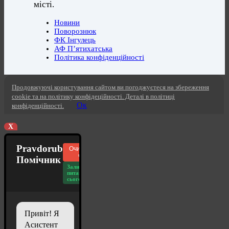
місті.
Новини
Поворознюк
ФК Інгулець
АФ П’ятихатська
Політика конфіденційності
Продовжуючі користування сайтом ви погоджуєтеся на збереження
cookie та на політику конфідеційності. Деталі в політиці
Ок
конфіденційності.
X
Pravdorub
Очистити
чат
Помічник
Залишилось
питань
сьогодні: 20
Привіт! Я
Асистент