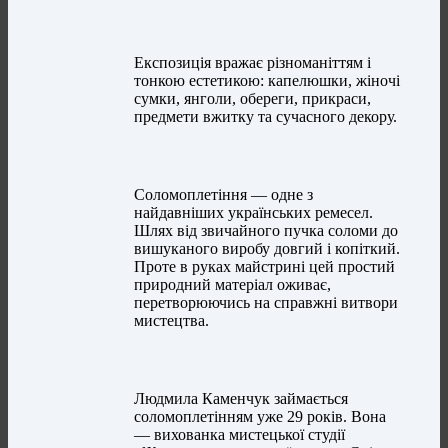
Експозиція вражає різноманіттям і
тонкою естетикою: капелюшки, жіночі
сумки, янголи, обереги, прикраси,
предмети вжитку та сучасного декору.
Соломоплетіння — одне з
найдавніших українських ремесел.
Шлях від звичайного пучка соломи до
вишуканого виробу довгий і копіткий.
Проте в руках майстрині цей простий
природний матеріал оживає,
перетворюючись на справжні витвори
мистецтва.
Людмила Каменчук займається
соломоплетінням уже 29 років. Вона
— вихованка мистецької студії