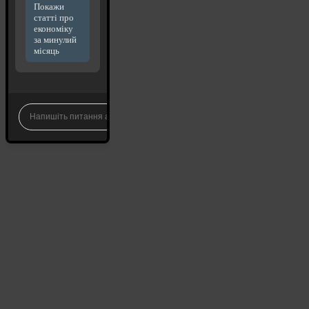
Покажи
статті про
економіку
за минулий
місяць