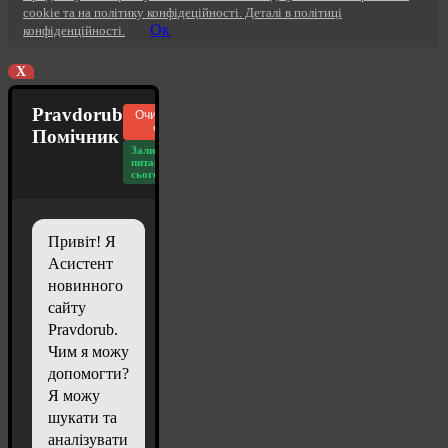
cookie та на політику конфідеційності. Деталі в політиці
Ок
конфіденційності.
X
Pravdorub
Очистити
чат
Помічник
Залишилось
питань
сьогодні: 20
Привіт! Я
Асистент
новинного
сайту
Pravdorub.
Чим я можу
допомогти?
Я можу
шукати та
аналізувати