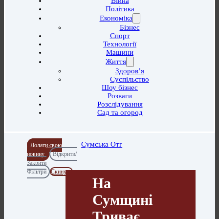
Війна
Політика
Економіка
Бізнес
Спорт
Технології
Машини
Життя
Здоров’я
Суспільство
Шоу бізнес
Розваги
Розслідування
Сад та огород
Сумська Отг
Додати свою
новину
Відкрити/
Закрити
Фільтри
Скинути
На
Сумщині
Триває