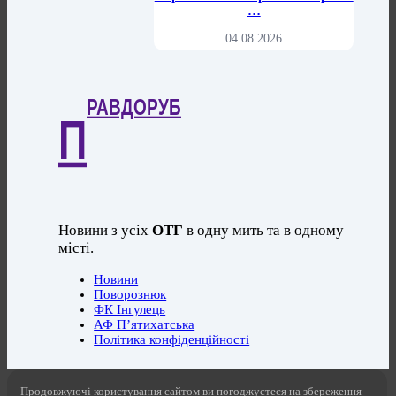
…
04.08.2026
РАВДОРУБ
П
Новини з усіх
ОТГ
в одну мить та в одному
місті.
Новини
Поворознюк
ФК Інгулець
АФ П’ятихатська
Політика конфіденційності
Продовжуючі користування сайтом ви погоджуєтеся на збереження