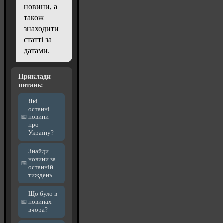
новини, а
також
знаходити
статті за
датами.
Приклади
питань:
Які
останні
новини
про
Україну?
Знайди
новини за
останній
тиждень
Що було в
новинах
вчора?