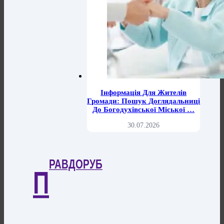
Інформація Для Жителів
Громади: Пошук Доглядальниці
До Богодухівської Міської …
30.07.2026
РАВДОРУБ
П