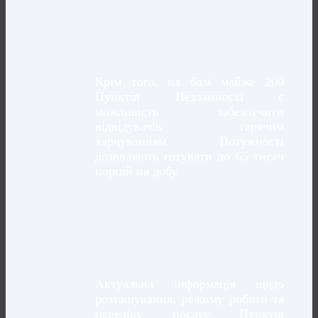
Крім того, на базі майже 200
Пунктів Незламності є
можливість забезпечити
відвідувачів гарячим
харчуванням. Потужності
дозволяють готувати до 65 тисяч
порцій на добу.
Актуальна інформація щодо
розташування, режиму роботи та
переліку послуг Пунктів