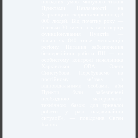
погодних умов минулого тижня
Пунктами Незламності на
Харківщині скористалися понад 8
000 людей. Від початку року —
близько 30 тисяч, а за весь період
функціонування Пунктів —
більш як 840 тисяч мешканців
регіону. Питання забезпечення
безперебійної роботи ПН — на
особистому контролі начальника
Харківської ОВА Олега
Синєгубова. Перебуваємо на
постійному зв’язку з
відповідальними особами, аби
Пункти були забезпечені
необхідною матеріально-
технічною базою для тривалої
роботи у разі надзвичайної
ситуації», — повідомив Євген
Іванов.