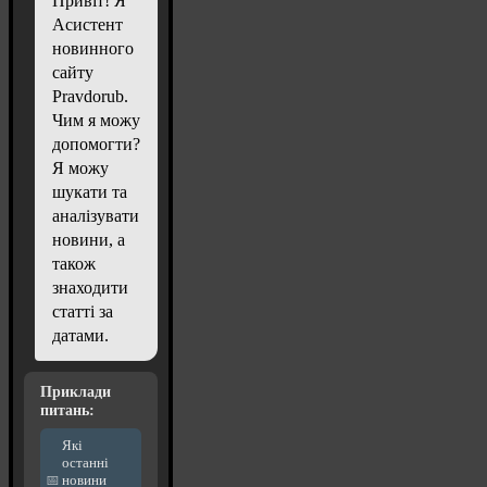
Привіт! Я
Асистент
новинного
сайту
Pravdorub.
Чим я можу
допомогти?
Я можу
шукати та
аналізувати
новини, а
також
знаходити
статті за
датами.
Приклади
питань:
Які
останні
новини