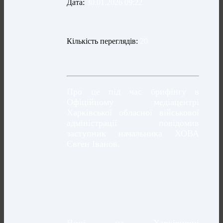
Дата:
30.01.2026 09:22
Кількість переглядів:
20
Про це під час брифінгу в
Офіційному медіацентрі
Харківської обласної військової
адміністрації повідомив
заступник начальника ХОВА
Євген Іванов.