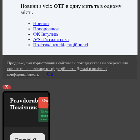
Новини з усіх
ОТГ
в одну мить та в одному
місті.
Новини
Поворознюк
ФК Інгулець
АФ П’ятихатська
Політика конфіденційності
Продовжуючі користування сайтом ви погоджуєтеся на збереження
cookie та на політику конфідеційності. Деталі в політиці
Ок
конфіденційності.
X
Pravdorub
Очистити
чат
Помічник
Залишилось
питань
сьогодні: 20