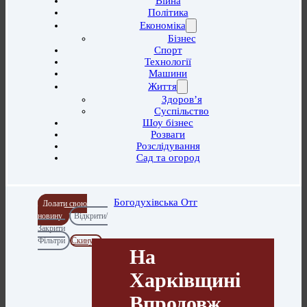
Війна
Політика
Економіка
Бізнес
Спорт
Технології
Машини
Життя
Здоров’я
Суспільство
Шоу бізнес
Розваги
Розслідування
Сад та огород
Богодухівська Отг
Додати свою
новину
Відкрити/
Закрити
Фільтри
Скинути
На
Харківщині
Впродовж