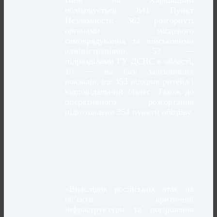
Нині на Харківщині
обліковується 841 Пункт
Незламності: 362 розгорнуті
органами місцевого
самоврядування та військовими
адміністраціями, 53 —
підрозділами ГУ ДСНС в області,
10 — на базі залізничних
вокзалів, ще 353 відкрив ритейл і
відповідальний бізнес. Також до
оперативного розгортання
підготовлено 354 пункти обігріву.
«Внаслідок російських атак на
об’єкти критичної
інфраструктури та погіршення