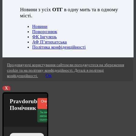
Новини з усіх
ОТГ
в одну мить та в одному
місті.
Новини
Поворознюк
ФК Інгулець
АФ П’ятихатська
Політика конфіденційності
Продовжуючі користування сайтом ви погоджуєтеся на збереження
cookie та на політику конфідеційності. Деталі в політиці
Ок
конфіденційності.
X
Pravdorub
Очистити
чат
Помічник
Залишилось
питань
сьогодні: 20