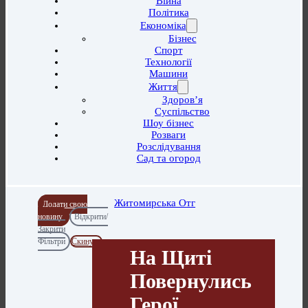
Війна
Політика
Економіка
Бізнес
Спорт
Технології
Машини
Життя
Здоров’я
Суспільство
Шоу бізнес
Розваги
Розслідування
Сад та огород
Житомирська Отг
Додати свою
новину
Відкрити/
Закрити
Фільтри
Скинути
На Щиті
Повернулись
Герої…