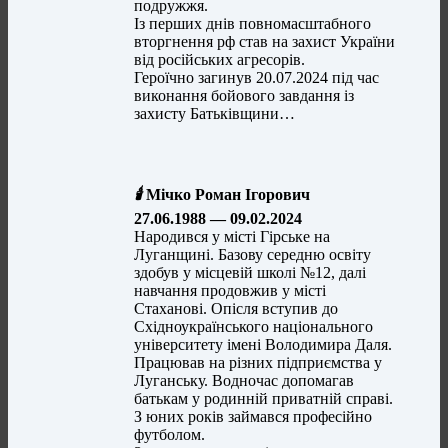
подружжя.
Із перших днів повномасштабного
вторгнення рф став на захист України
від російських агресорів.
Героїчно загинув 20.07.2024 під час
виконання бойового завдання із
захисту Батьківщини…
🕯️
Мічко Роман Ігорович
27.06.1988 — 09.02.2024
Народився у місті Гірське на
Луганщині. Базову середню освіту
здобув у місцевій школі №12, далі
навчання продовжив у місті
Стаханові. Опісля вступив до
Східноукраїнського національного
університету імені Володимира Даля.
Працював на різних підприємства у
Луганську. Водночас допомагав
батькам у родинній приватній справі.
З юних років займався професійно
футболом.