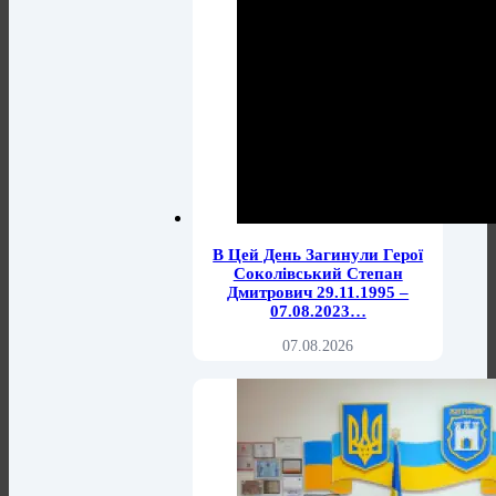
В Цей День Загинули Герої
Соколівський Степан
Дмитрович 29.11.1995 –
07.08.2023…
07.08.2026