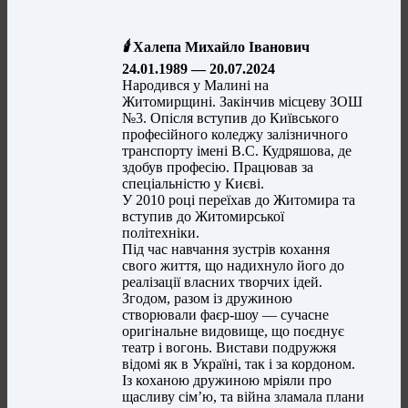
🕯️
Халепа Михайло Іванович
24.01.1989 — 20.07.2024
Народився у Малині на
Житомирщині. Закінчив місцеву ЗОШ
№3. Опісля вступив до Київського
професійного коледжу залізничного
транспорту імені В.С. Кудряшова, де
здобув професію. Працював за
спеціальністю у Києві.
У 2010 році переїхав до Житомира та
вступив до Житомирської
політехніки.
Під час навчання зустрів кохання
свого життя, що надихнуло його до
реалізації власних творчих ідей.
Згодом, разом із дружиною
створювали фаєр-шоу — сучасне
оригінальне видовище, що поєднує
театр і вогонь. Вистави подружжя
відомі як в Україні, так і за кордоном.
Із коханою дружиною мріяли про
щасливу сім’ю, та війна зламала плани