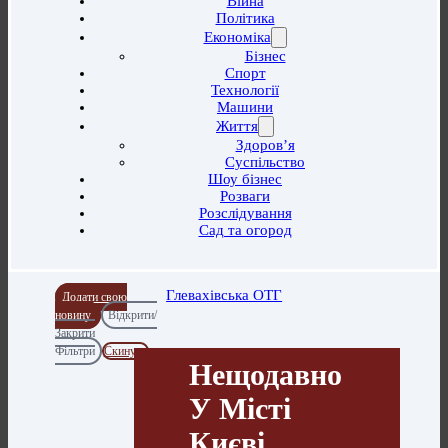
Війна
Політика
Економіка
Бізнес
Спорт
Технології
Машини
Життя
Здоров’я
Суспільство
Шоу бізнес
Розваги
Розслідування
Сад та огород
Глевахівська ОТГ
Додати свою
новину
Відкрити/
Закрити
Фільтри
Скинути
Нещодавно
У Місті
Києві