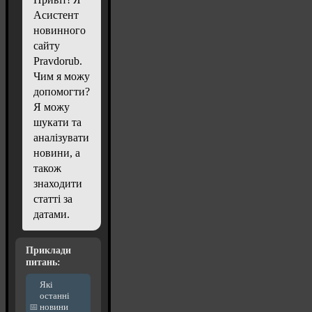
Асистент
новинного
сайту
Pravdorub.
Чим я можу
допомогти?
Я можу
шукати та
аналізувати
новини, а
також
знаходити
статті за
датами.
Приклади
питань:
Які
останні
новини