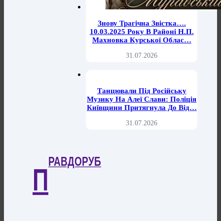
Знову Трагічна Звістка….
10.03.2025 Року В Районі Н.п.
Махновка Курської Облас…
31.07.2026
Танцювали Під Російську
Музику На Алеї Слави: Поліція
Київщини Притягнула До Від…
31.07.2026
РАВДОРУБ
П