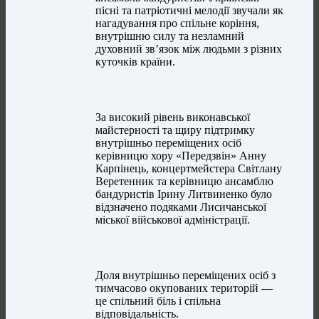
пісні та патріотичні мелодії звучали як
нагадування про спільне коріння,
внутрішню силу та незламний
духовний зв’язок між людьми з різних
куточків країни.
За високий рівень виконавської
майстерності та щиру підтримку
внутрішньо переміщених осіб
керівницю хору «Передзвін» Анну
Карпінець, концертмейстера Світлану
Веретенник та керівницю ансамблю
бандуристів Ірину Литвиненко було
відзначено подяками Лисичанської
міської військової адміністрації.
Доля внутрішньо переміщених осіб з
тимчасово окупованих територій —
це спільний біль і спільна
відповідальність.