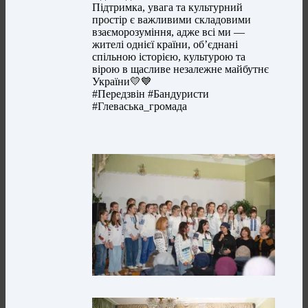
Підтримка, увага та культурний
простір є важливими складовими
взаєморозуміння, адже всі ми —
жителі однієї країни, об’єднані
спільною історією, культурою та
вірою в щасливе незалежне майбутнє
України💛💙
#Передзвін #Бандуристи
#Глеваська_громада