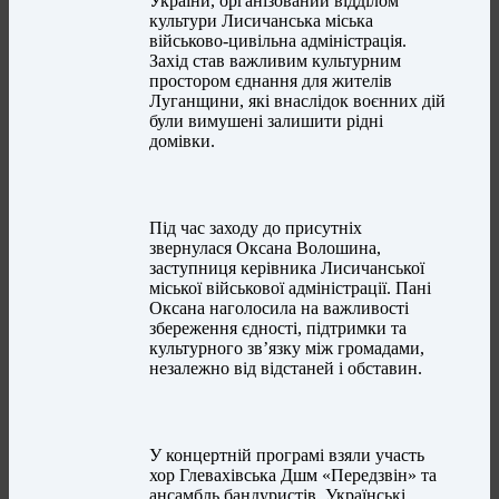
України, організований відділом
культури Лисичанська міська
військово-цивільна адміністрація.
Захід став важливим культурним
простором єднання для жителів
Луганщини, які внаслідок воєнних дій
були вимушені залишити рідні
домівки.
Під час заходу до присутніх
звернулася Оксана Волошина,
заступниця керівника Лисичанської
міської військової адміністрації. Пані
Оксана наголосила на важливості
збереження єдності, підтримки та
культурного зв’язку між громадами,
незалежно від відстаней і обставин.
У концертній програмі взяли участь
хор Глевахівська Дшм «Передзвін» та
ансамбль бандуристів. Українські