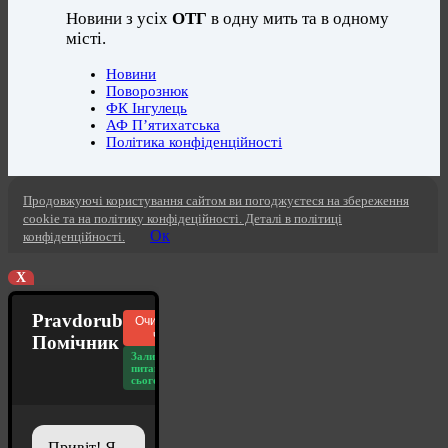
Новини з усіх
ОТГ
в одну мить та в одному
місті.
Новини
Поворознюк
ФК Інгулець
АФ П’ятихатська
Політика конфіденційності
Продовжуючі користування сайтом ви погоджуєтеся на збереження
cookie та на політику конфідеційності. Деталі в політиці
Ок
конфіденційності.
X
Pravdorub
Очистити
чат
Помічник
Залишилось
питань
сьогодні: 20
Привіт! Я