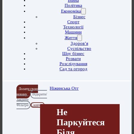
Війна
Політика
Економіка
Бізнес
Спорт
Технології
Машини
Життя
Здоров’я
Суспільство
Шоу бізнес
Розваги
Розслідування
Сад та огород
Ніжинська Отг
Додати свою
новину
Відкрити/
Закрити
Фільтри
Скинути
‍Не
Паркуйтеся
Біля