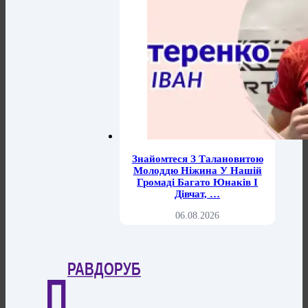
Знайомтеся З Талановитою
Молоддю Ніжина У Нашій
Громаді Багато Юнаків І
Дівчат, …
06.08.2026
РАВДОРУБ
П