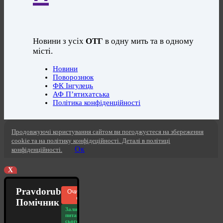
Новини з усіх
ОТГ
в одну мить та в одному
місті.
Новини
Поворознюк
ФК Інгулець
АФ П’ятихатська
Політика конфіденційності
Продовжуючі користування сайтом ви погоджуєтеся на збереження
cookie та на політику конфідеційності. Деталі в політиці
Ок
конфіденційності.
X
Pravdorub
Очистити
чат
Помічник
Залишилось
питань
сьогодні: 20