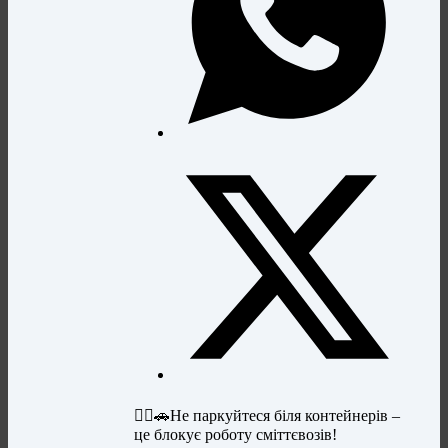
🙅‍♂🚗Не паркуйтеся біля контейнерів –
це блокує роботу сміттєвозів!