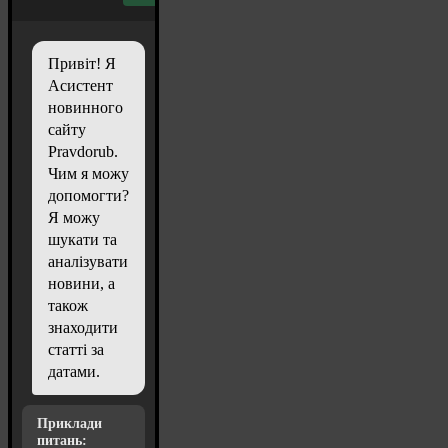
Привіт! Я
Асистент
новинного
сайту
Pravdorub.
Чим я можу
допомогти?
Я можу
шукати та
аналізувати
новини, а
також
знаходити
статті за
датами.
Приклади
питань: