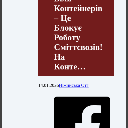
Контейнерів
– Це
Блокує
Роботу
Сміттєвозів!
На
Конте…
14.01.2026
Ніжинська Отг