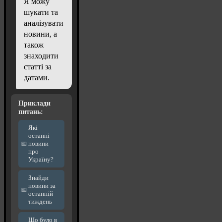
Я можу
шукати та
аналізувати
новини, а
також
знаходити
статті за
датами.
Приклади
питань:
Які
останні
новини
про
Україну?
Знайди
новини за
останній
тиждень
Що було в