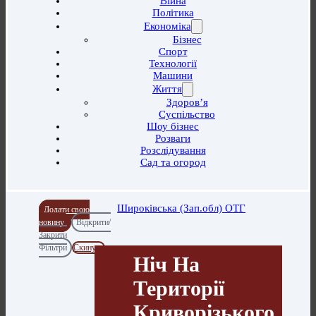
Війна
Політика
Економіка
Бізнес
Спорт
Технології
Машини
Життя
Здоров’я
Суспільство
Шоу бізнес
Розваги
Розслідування
Сад та огород
Широківська (Зап.обл) ОТГ
Додати свою
новину
Відкрити/
Закрити
Фільтри
Скинути
Ніч На
Території
Криворізького