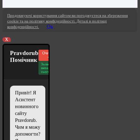
Продовжуючі користування сайтом ви погоджуєтеся на збереження
cookie та на політику конфідеційності. Деталі в політиці
Ок
конфіденційності.
X
Pravdorub
Очистити
чат
Помічник
Залишилось
питань
сьогодні: 20
Привіт! Я
Асистент
новинного
сайту
Pravdorub.
Чим я можу
допомогти?