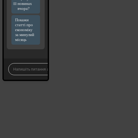
новинах
вчора?
Покажи
статті про
економіку
за минулий
місяць