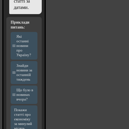
статті за
датами.
Приклади
питань:
Які
останні
новини
про
Україну?
Знайди
новини за
останній
тиждень
Що було в
новинах
вчора?
Покажи
статті про
економіку
за минулий
місяць