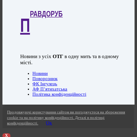
РАВДОРУБ
П
Новини з усіх
ОТГ
в одну мить та в одному
місті.
Новини
Поворознюк
ФК Інгулець
АФ П’ятихатська
Політика конфіденційності
Продовжуючі користування сайтом ви погоджуєтеся на збереження
cookie та на політику конфідеційності. Деталі в політиці
Ок
конфіденційності.
X