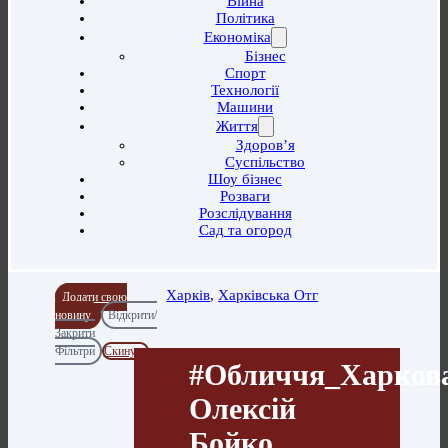
Війна
Політика
Економіка
Бізнес
Спорт
Технології
Машини
Життя
Здоров’я
Суспільство
Шоу бізнес
Розваги
Розслідування
Сад та огород
Харків
,
Харківська Отг
Додати свою
новину
Відкрити/
Закрити
Фільтри
Скинути
#Обличчя_Харкова
Олексій
Бойко