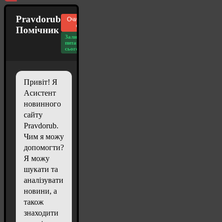
Pravdorub
Очистити
чат
Помічник
Залишилось
питань
сьогодні: 20
Привіт! Я
Асистент
новинного
сайту
Pravdorub.
Чим я можу
допомогти?
Я можу
шукати та
аналізувати
новини, а
також
знаходити