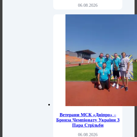
06.08.2026
Ветерани МСК «Дніпро» –
Бронза Чемпіонату України З
Пара Стрільби
06.08.2026