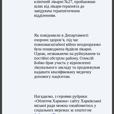
клінічній лікарні №27, пройшовши
шлях від лікаря-терапевта до
завідувача терапевтичним
відділенням.
Як повідомили в Департаменті
охорони здоров’я, під час
повномасштабної війни неодноразово
була пошкоджена будівля лікарні.
Однак, незважаючи на руйнування та
постійні обстріли району, Олексій
Бойко брав участь у відновленні
лікувального закладу та продовжував
надавати кваліфіковану медичну
допомогу пацієнтам.
Нагадаємо, з героями рубрики
«Обличчя Харкова» сайту Харківської
міської ради можна ознайомитись у
соціальних мережах за хештегом