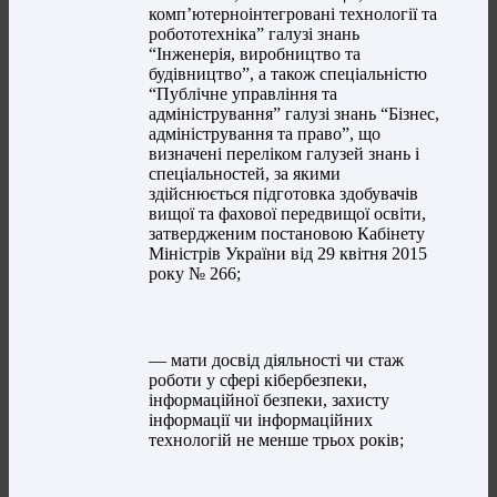
комп’ютерноінтегровані технології та
робототехніка” галузі знань
“Інженерія, виробництво та
будівництво”, а також спеціальністю
“Публічне управління та
адміністрування” галузі знань “Бізнес,
адміністрування та право”, що
визначені переліком галузей знань і
спеціальностей, за якими
здійснюється підготовка здобувачів
вищої та фахової передвищої освіти,
затвердженим постановою Кабінету
Міністрів України від 29 квітня 2015
року № 266;
— мати досвід діяльності чи стаж
роботи у сфері кібербезпеки,
інформаційної безпеки, захисту
інформації чи інформаційних
технологій не менше трьох років;