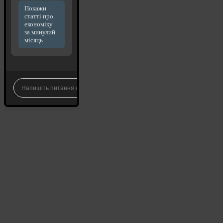
Покажи
статті про
економіку
за минулий
місяць