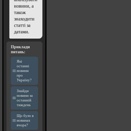
новини, а
також
знаходити
статті за
датами.
Приклади
питань:
Які
останні
новини
про
Україну?
Знайди
новини за
останній
тиждень
Що було в
новинах
вчора?