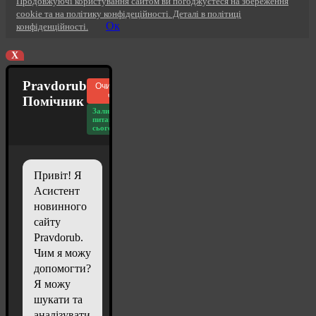
Продовжуючі користування сайтом ви погоджуєтеся на збереження
cookie та на політику конфідеційності. Деталі в політиці
Ок
конфіденційності.
X
Pravdorub
Очистити
чат
Помічник
Залишилось
питань
сьогодні: 20
Привіт! Я
Асистент
новинного
сайту
Pravdorub.
Чим я можу
допомогти?
Я можу
шукати та
аналізувати