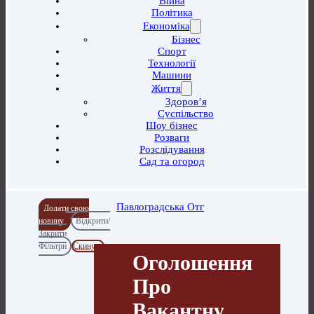
Війна
Політика
Економіка
Бізнес
Спорт
Технології
Машини
Життя
Здоров’я
Суспільство
Шоу бізнес
Розваги
Розслідування
Сад та огород
Павлоградська Отг
Додати свою
новину
Відкрити/
Закрити
Фільтри
Скинути
Оголошення
Про
Вакантну