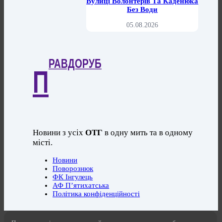
Вулиці Волонтерів Та Каденюка
Без Води
05.08.2026
РАВДОРУБ
П
Новини з усіх
ОТГ
в одну мить та в одному
місті.
Новини
Поворознюк
ФК Інгулець
АФ П’ятихатська
Політика конфіденційності