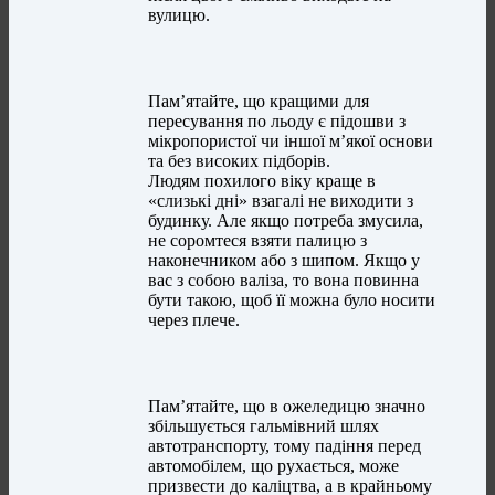
вулицю.
Пам’ятайте, що кращими для
пересування по льоду є підошви з
мікропористої чи іншої м’якої основи
та без високих підборів.
Людям похилого віку краще в
«слизькі дні» взагалі не виходити з
будинку. Але якщо потреба змусила,
не соромтеся взяти палицю з
наконечником або з шипом. Якщо у
вас з собою валіза, то вона повинна
бути такою, щоб її можна було носити
через плече.
Пам’ятайте, що в ожеледицю значно
збільшується гальмівний шлях
автотранспорту, тому падіння перед
автомобілем, що рухається, може
призвести до каліцтва, а в крайньому