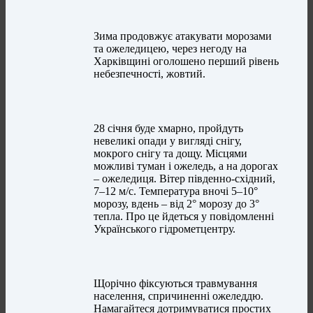
Зима продовжує атакувати морозами
та ожеледицею, через негоду на
Харківщині оголошено перший рівень
небезпечності, жовтий.
28 січня буде хмарно, пройдуть
невеликі опади у вигляді снігу,
мокрого снігу та дощу. Місцями
можливі туман і ожеледь, а на дорогах
– ожеледиця. Вітер південно-східний,
7–12 м/с. Температура вночі 5–10°
морозу, вдень – від 2° морозу до 3°
тепла. Про це йдеться у повідомленні
Українського гідрометцентру.
Щорічно фіксуються травмування
населення, спричиненні ожеледдю.
Намагайтеся дотримуватися простих