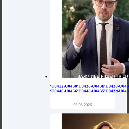
\u0412\u0430\u0436\u043b\u0438\u04
\u0440\u0456\u0448\u0435\u043d\u043
…
06.08.2026