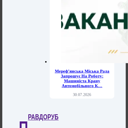
Мереф’янська Міська Рада
Запрошує На Роботу:
Машиніста Крану
Автомобільного К…
30.07.2026
РАВДОРУБ
П