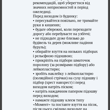
рекомендацій, щоб уберегтися від
значних неприємностей в період
ожеледиці.
Перед виходом із будинку:
• пересувайтеся повільно, не тримайте
руки в кишенях;
• будьте обережні, коли переходите
дорогу або перебуваєте на узбіччі;
• не підходьте дуже близько до
будівель та дерев (можливе падіння
буруль);
• обирайте взуття на низьких підборах
і рельєфною підошвою;
• прикріпіть на підбори шматочок
поролону (за розмірами підбору) або
лейкопластирю;
• зробіть наклейку з лейкопластирю
(ізоляційної стрічки) на суху підошву і
підбор (хрест навхрест) і перед
виходом натріть піском;
• натріть наждачним папером підошву
перед виходом;
• намажте підошву клеєм типу
«Момент» та поставте взуття на пісок,
після цього сміливо виходьте на