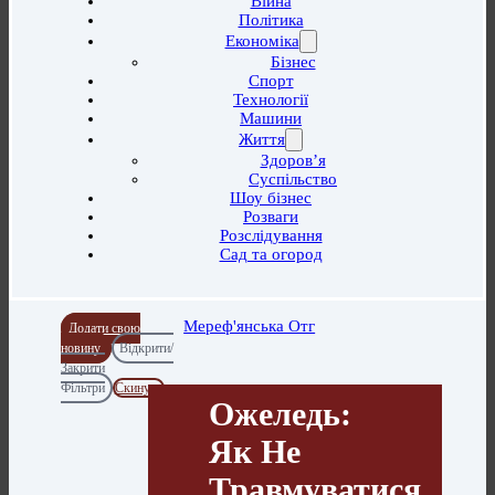
Війна
Політика
Економіка
Бізнес
Спорт
Технології
Машини
Життя
Здоров’я
Суспільство
Шоу бізнес
Розваги
Розслідування
Сад та огород
Мереф'янська Отг
Додати свою
новину
Відкрити/
Закрити
Фільтри
Скинути
Ожеледь:
Як Не
Травмуватися