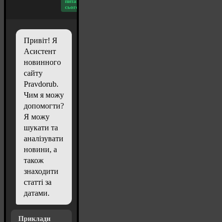
питань
сьогодні: 20
Привіт! Я
Асистент
новинного
сайту
Pravdorub.
Чим я можу
допомогти?
Я можу
шукати та
аналізувати
новини, а
також
знаходити
статті за
датами.
Приклади