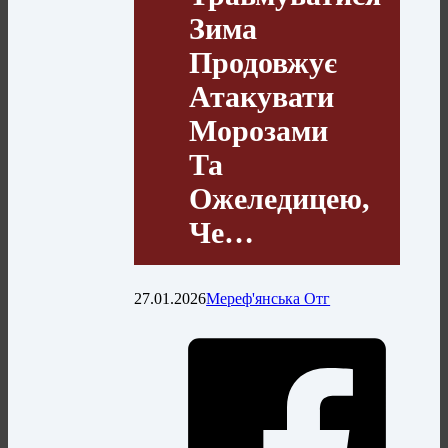
Зима
Продовжує
Атакувати
Морозами
Та
Ожеледицею,
Че…
27.01.2026
Мереф'янська Отг