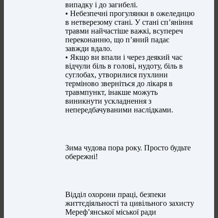
випадку і до загибелі.
• Небезпечні прогулянки в ожеледицю
в нетверезому стані. У стані сп’яніння
травми найчастіше важкі, всупереч
переконанню, що п’яний падає
завжди вдало.
• Якщо ви впали і через деякий час
відчули біль в голові, нудоту, біль в
суглобах, утворилися пухлини
терміново зверніться до лікаря в
травмпункт, інакше можуть
виникнути ускладнення з
непередбачуваними наслідками.
Зима чудова пора року. Просто будьте
обережні!
Відділ охорони праці, безпеки
життєдіяльності та цивільного захисту
Мереф’янської міської ради