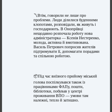
〽️Втім, говорили не лише про
проблеми. Люди ділилися буденними
клопотами, розповідали, як живуть і
господарюють. В Онопріївці
нещодавно розпочала роботу нова
адміністраторка — Ксенія Нестеренко,
молода, активна й вмотивована.
Василь Петрович попросив жителів
підтримувати її, допомагати порадами
та спільною роботою.
📦Під час виїзного прийому міський
голова поспілкувався також із
працівниками ФАПу, пошти,
бібліотеки, побував у центрі
проживання ВПО — умови там
належні, тепло й затишно.