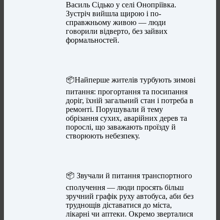
Василь Сідько у селі Онопріївка.
Зустріч вийшла щирою і по-
справжньому живою — люди
говорили відверто, без зайвих
формальностей.
📦Найперше жителів турбують зимові
питання: прогортання та посипання
доріг, їхній загальний стан і потреба в
ремонті. Порушували й тему
обрізання сухих, аварійних дерев та
порослі, що заважають проїзду й
створюють небезпеку.
📦 Звучали й питання транспортного
сполучення — люди просять більш
зручний графік руху автобуса, аби без
труднощів діставатися до міста,
лікарні чи аптеки. Окремо зверталися