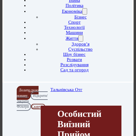
Війна
Політика
Економіка
Бізнес
Спорт
Технології
Машини
Життя
Здоров’я
Суспільство
Шоу бізнес
Розваги
Розслідування
Сад та огород
Тальнівська Отг
Додати свою
новину
Відкрити/
Закрити
Фільтри
Скинути
Особистий
Виїзний
Прийом