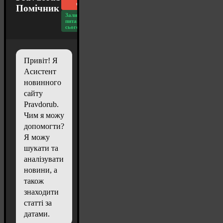
чат
Помічник
Залишилось
питань
сьогодні: 20
Привіт! Я
Асистент
новинного
сайту
Pravdorub.
Чим я можу
допомогти?
Я можу
шукати та
аналізувати
новини, а
також
знаходити
статті за
датами.