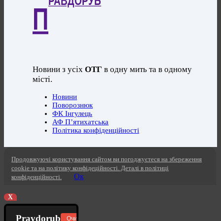
РАВДОРУБ
П
Новини з усіх
ОТГ
в одну мить та в одному
місті.
Новини
Поворознюк
ФК Інгулець
АФ П’ятихатська
Політика конфіденційності
Продовжуючі користування сайтом ви погоджуєтеся на збереження
cookie та на політику конфідеційності. Деталі в політиці
Ок
конфіденційності.
X
Pravdorub
Очистити