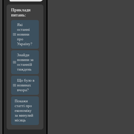
Приклади
питань:
Які
останні
новини
про
Україну?
Знайди
новини за
останній
тиждень
Що було в
новинах
вчора?
Покажи
статті про
економіку
за минулий
місяць