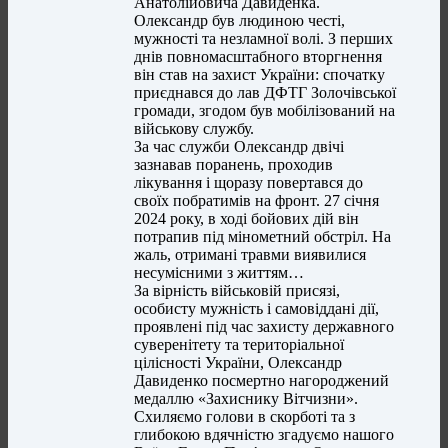
Анатолійовича Давиденка.
Олександр був людиною честі,
мужності та незламної волі. З перших
днів повномасштабного вторгнення
він став на захист України: спочатку
приєднався до лав ДФТГ Золочівської
громади, згодом був мобілізований на
військову службу.
За час служби Олександр двічі
зазнавав поранень, проходив
лікування і щоразу повертався до
своїх побратимів на фронт. 27 січня
2024 року, в ході бойових дій він
потрапив під мінометний обстріл. На
жаль, отримані травми виявилися
несумісними з життям…
За вірність військовій присязі,
особисту мужність і самовіддані дії,
проявлені під час захисту державного
суверенітету та територіальної
цілісності України, Олександр
Давиденко посмертно нагороджений
медаллю «Захиснику Вітчизни».
Схиляємо голови в скорботі та з
глибокою вдячністю згадуємо нашого