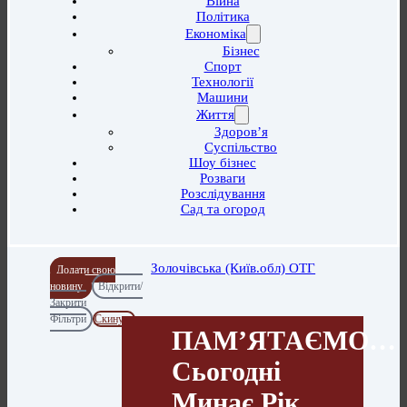
Війна
Політика
Економіка
Бізнес
Спорт
Технології
Машини
Життя
Здоров’я
Суспільство
Шоу бізнес
Розваги
Розслідування
Сад та огород
Золочівська (Київ.обл) ОТГ
Додати свою
новину
Відкрити/
Закрити
Фільтри
Скинути
ПАМ’ЯТАЄМО…
Сьогодні
Минає Рік