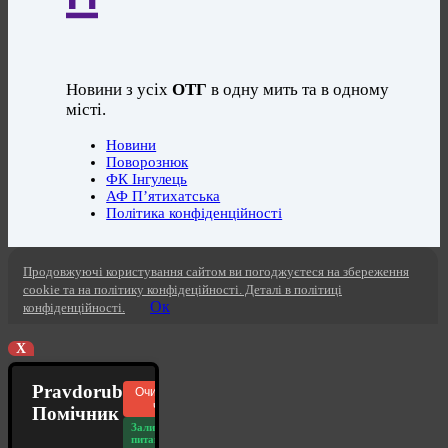
Новини з усіх
ОТГ
в одну мить та в одному
місті.
Новини
Поворознюк
ФК Інгулець
АФ П’ятихатська
Політика конфіденційності
Продовжуючі користування сайтом ви погоджуєтеся на збереження
cookie та на політику конфідеційності. Деталі в політиці
Ок
конфіденційності.
X
Pravdorub
Очистити
чат
Помічник
Залишилось
питань