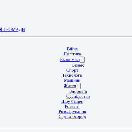
ОЇ ГРОМАДИ
Війна
Політика
Економіка
Бізнес
Спорт
Технології
Машини
Життя
Здоров’я
Суспільство
Шоу бізнес
Розваги
Розслідування
Сад та огород