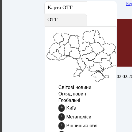
Бе
Карта ОТГ
ОТГ
02.02.2
Світові новини
Огляд новин
Глобальні
+
Kиїв
+
Mегаполіси
+
Вінницька обл.