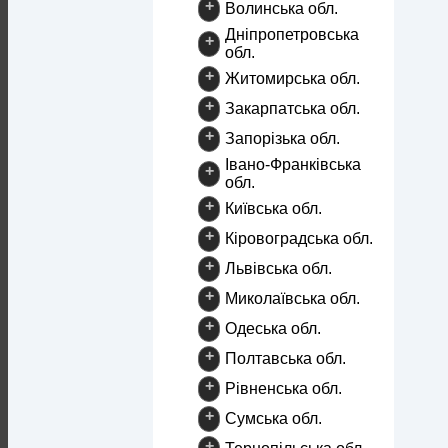
+
Волинська обл.
Дніпропетровська
+
обл.
+
Житомирська обл.
+
Закарпатська обл.
+
Запорізька обл.
Івано-Франківська
+
обл.
+
Київська обл.
+
Кіровоградська обл.
+
Львівська обл.
+
Миколаївська обл.
+
Одеська обл.
+
Полтавська обл.
+
Рівненська обл.
+
Сумська обл.
+