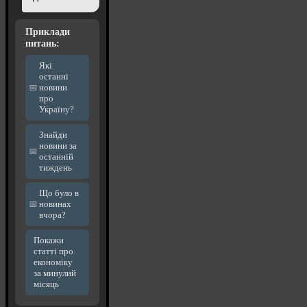
Приклади
питань:
Які
останні
новини
про
Україну?
Знайди
новини за
останній
тиждень
Що було в
новинах
вчора?
Покажи
статті про
економіку
за минулий
місяць