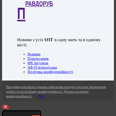
РАВДОРУБ
П
Новини з усіх
ОТГ
в одну мить та в одному
місті.
Новини
Поворознюк
ФК Інгулець
АФ П’ятихатська
Політика конфіденційності
Продовжуючі користування сайтом ви погоджуєтеся на збереження
cookie та на політику конфідеційності. Деталі в політиці
Ок
конфіденційності.
X