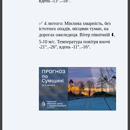
вдень -13°..-18°.
✅ 4 лютого: Мінлива хмарність, без
істотних опадів, місцями туман, на
дорогах ожеледиця. Вітер північній ⬇️,
5-10 м/с. Температура повітря вночі
-21°..-26°, вдень -11°..-16°.