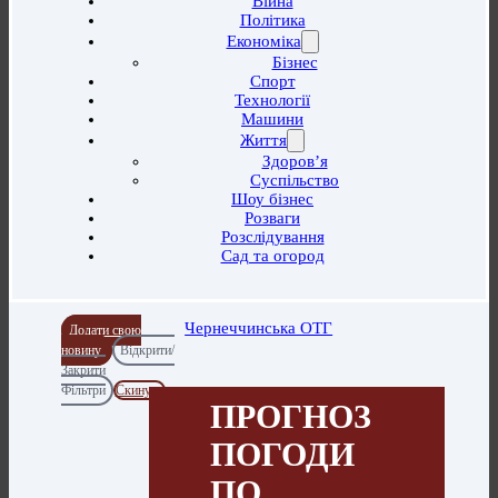
Війна
Політика
Економіка
Бізнес
Спорт
Технології
Машини
Життя
Здоров’я
Суспільство
Шоу бізнес
Розваги
Розслідування
Сад та огород
Чернеччинська ОТГ
Додати свою
новину
Відкрити/
Закрити
Фільтри
Скинути
ПРОГНОЗ
ПОГОДИ
ПО