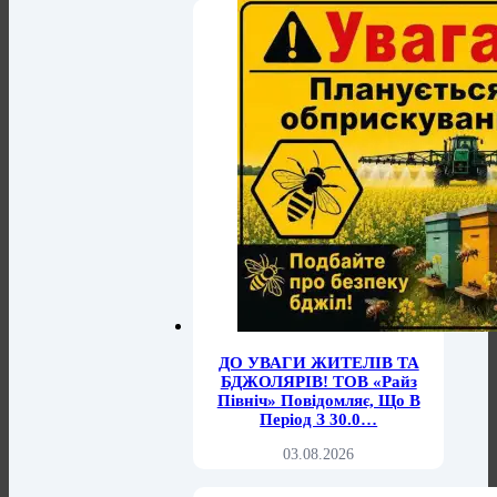
ДО УВАГИ ЖИТЕЛІВ ТА
БДЖОЛЯРІВ! ТОВ «Райз
Північ» Повідомляє, Що В
Період З 30.0…
03.08.2026