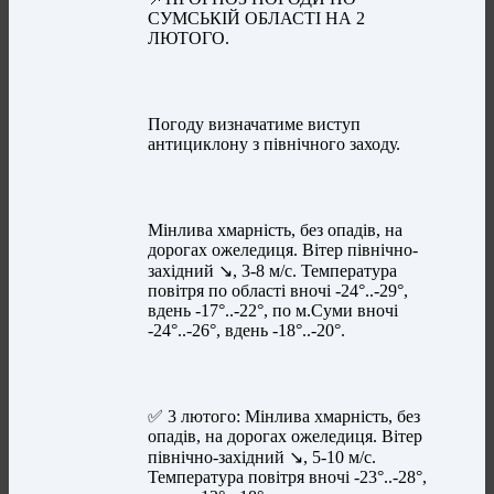
СУМСЬКІЙ ОБЛАСТІ НА 2
ЛЮТОГО.
Погоду визначатиме виступ
антициклону з північного заходу.
Мінлива хмарність, без опадів, на
дорогах ожеледиця. Вітер північно-
західний ↘️, 3-8 м/с. Температура
повітря по області вночі -24°..-29°,
вдень -17°..-22°, по м.Суми вночі
-24°..-26°, вдень -18°..-20°.
✅ 3 лютого: Мінлива хмарність, без
опадів, на дорогах ожеледиця. Вітер
північно-західний ↘️, 5-10 м/с.
Температура повітря вночі -23°..-28°,