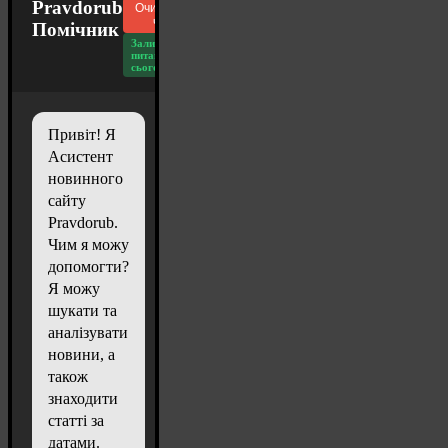
Pravdorub
Очистити
чат
Помічник
Залишилось
питань
сьогодні: 20
Привіт! Я
Асистент
новинного
сайту
Pravdorub.
Чим я можу
допомогти?
Я можу
шукати та
аналізувати
новини, а
також
знаходити
статті за
датами.