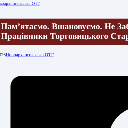
воархангельська ОТГ
Пам’ятаємо. Вшановуємо. Не За
Працівники Торговицького Ст
026
Новоархангельська ОТГ