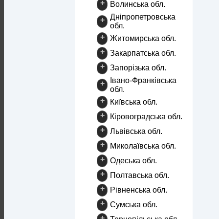
+
Волинська обл.
Дніпропетровська
+
обл.
+
Житомирська обл.
+
Закарпатська обл.
+
Запорізька обл.
Івано-Франківська
+
обл.
+
Київська обл.
+
Кіровоградська обл.
+
Львівська обл.
+
Миколаївська обл.
+
Одеська обл.
+
Полтавська обл.
+
Рівненська обл.
+
Сумська обл.
+