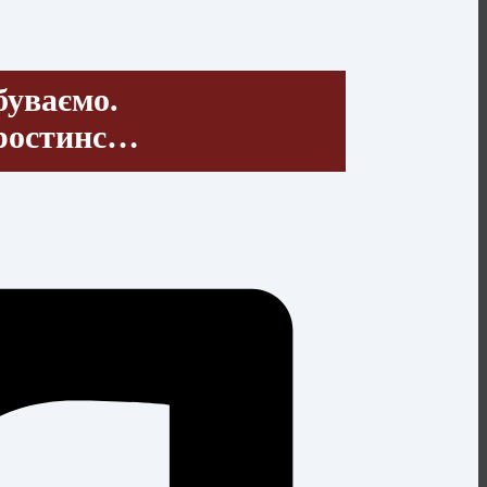
буваємо.
аростинс…