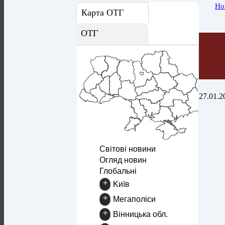
Но
Карта ОТГ
ОТГ
27.01.2
Світові новини
Огляд новин
Глобальні
+
Kиїв
+
Mегаполіси
+
Вінницька обл.