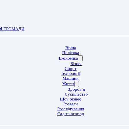
ОЇ ГРОМАДИ
Війна
Політика
Економіка
Бізнес
Спорт
Технології
Машини
Життя
Здоров’я
Суспільство
Шоу бізнес
Розваги
Розслідування
Сад та огород