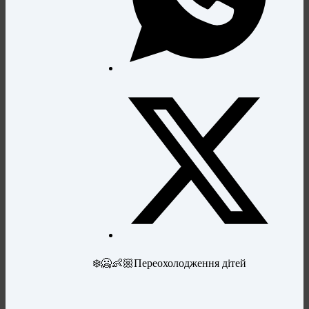
❄️🥶👶🏼Переохолодження дітей