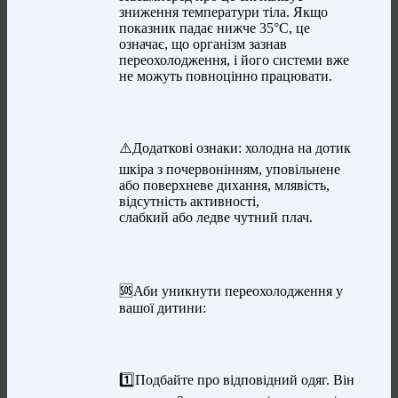
зниження температури тіла. Якщо
показник падає нижче 35°C, це
означає, що організм зазнав
переохолодження, і його системи вже
не можуть повноцінно працювати.
⚠️Додаткові ознаки: холодна на дотик
шкіра з почервонінням, уповільнене
або поверхневе дихання, млявість,
відсутність активності,
слабкий або ледве чутний плач.
🆘Аби уникнути переохолодження у
вашої дитини:
1️⃣Подбайте про відповідний одяг. Він