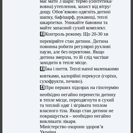
має мати 3 шари: термо (синтетика/
вовна) утеплення, захист від вітру/
дощу. Обов’язково одягніть дитині
шапку, баф/шарф, рукавиці, теплі
шкарпетки. Уникайте бавовни та
майте запасний сухий комплект.
2️⃣Контроль режиму. Що 20-30 хв
перевіряйте стан дитини. Дитина
повинна робити регулярні рухливі
паузи, але без перевтоми. Якщо
дитина змерзла, то їй слід частіше
заходити в тепле місце.
3️⃣Їжа і пиття. Теплі напої маленькими
ковтками, калорійні перекуси (горіхи,
сухофрукти, печиво).
4️⃣При перших підозрах на гіпотермію
необхідно негайно перенести дитину
в тепле місце, переодягнути в сухий
та теплий одяг і зігрівати теплом
власного тіла. Якщо стан дитини не
покращується – необхідно негайно
викликати лікаря.
Міністерство охорони здоров’я
України