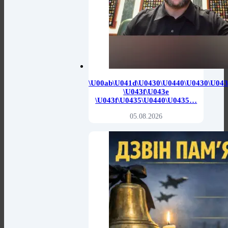
\u00ab\u041d\u0430\u0440\u0430\u04
\u043f\u043e
\u043f\u0435\u0440\u0435…
05.08.2026