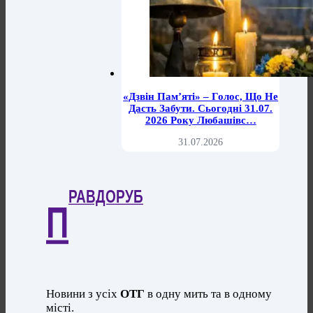
«Дзвін Пам’яті» – Голос, Що Не
Дасть Забути. Сьогодні 31.07.
2026 Року Любашівс…
31.07.2026
РАВДОРУБ
П
Новини з усіх
ОТГ
в одну мить та в одному
місті.