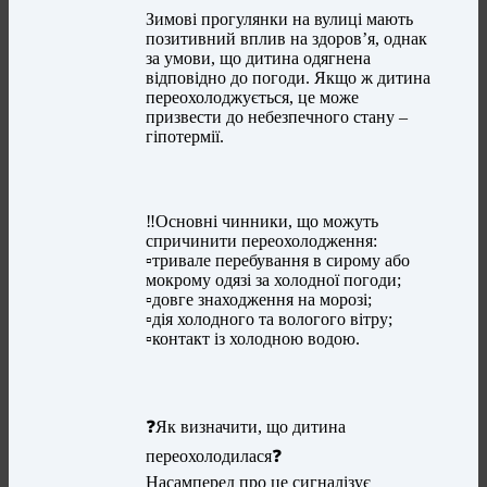
Зимові прогулянки на вулиці мають
позитивний вплив на здоров’я, однак
за умови, що дитина одягнена
відповідно до погоди. Якщо ж дитина
переохолоджується, це може
призвести до небезпечного стану –
гіпотермії.
‼️Основні чинники, що можуть
спричинити переохолодження:
▫️тривале перебування в сирому або
мокрому одязі за холодної погоди;
▫️довге знаходження на морозі;
▫️дія холодного та вологого вітру;
▫️контакт із холодною водою.
❓Як визначити, що дитина
переохолодилася❓
Насамперед про це сигналізує