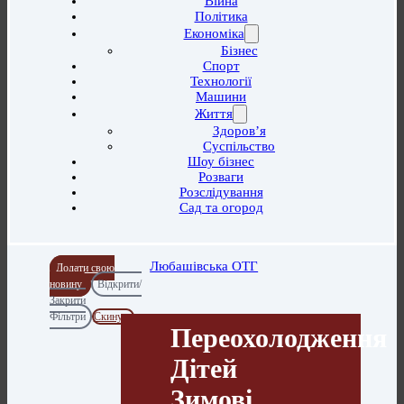
Війна
Політика
Економіка
Бізнес
Спорт
Технології
Машини
Життя
Здоров’я
Суспільство
Шоу бізнес
Розваги
Розслідування
Сад та огород
Любашівська ОТГ
Додати свою
новину
Відкрити/
Закрити
Фільтри
Скинути
Переохолодження
Дітей
Зимові