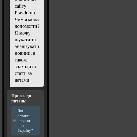
сайту
Pravdorub.
Чим я можу
допомогти?
Я можу
шукати та
аналізувати
новини, а
також
знаходити
статті за
датами.
Приклади
питань:
Які
останні
новини
про
Україну?