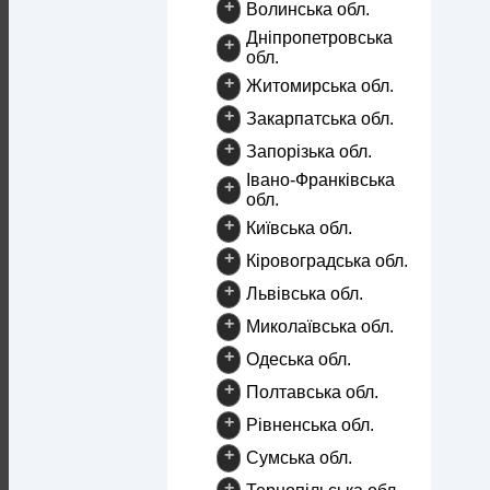
+
Волинська обл.
Дніпропетровська
+
обл.
+
Житомирська обл.
+
Закарпатська обл.
+
Запорізька обл.
Івано-Франківська
+
обл.
+
Київська обл.
+
Кіровоградська обл.
+
Львівська обл.
+
Миколаївська обл.
+
Одеська обл.
+
Полтавська обл.
+
Рівненська обл.
+
Сумська обл.
+