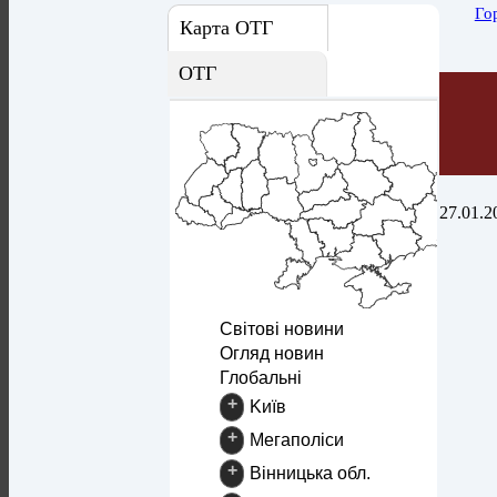
Го
Карта ОТГ
ОТГ
27.01.2
Світові новини
Огляд новин
Глобальні
+
Kиїв
+
Mегаполіси
+
Вінницька обл.