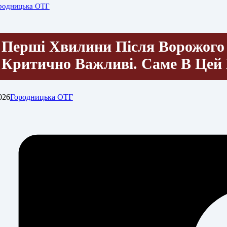
родницька ОТГ
Перші Хвилини Після Ворожого 
Критично Важливі. Саме В Це
026
Городницька ОТГ