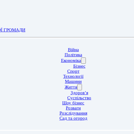
ОЇ ГРОМАДИ
Війна
Політика
Економіка
Бізнес
Спорт
Технології
Машини
Життя
Здоров’я
Суспільство
Шоу бізнес
Розваги
Розслідування
Сад та огород