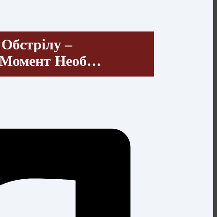
Обстрілу –
й Момент Необ…