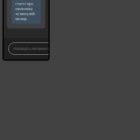
статті про
економіку
за минулий
місяць