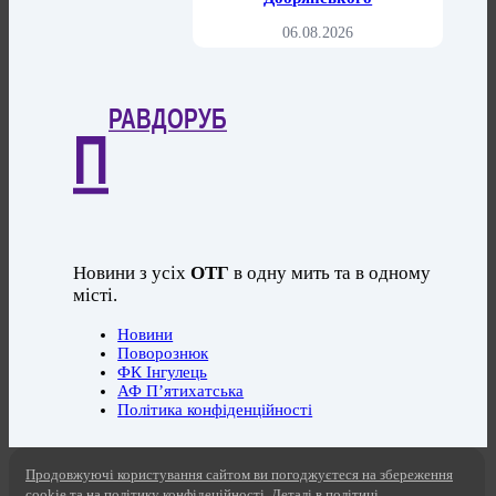
06.08.2026
РАВДОРУБ
П
Новини з усіх
ОТГ
в одну мить та в одному
місті.
Новини
Поворознюк
ФК Інгулець
АФ П’ятихатська
Політика конфіденційності
Продовжуючі користування сайтом ви погоджуєтеся на збереження
cookie та на політику конфідеційності. Деталі в політиці