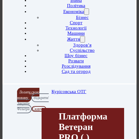
Війна
Політика
Економіка
Бізнес
Спорт
Технології
Машини
Життя
Здоров’я
Суспільство
Шоу бізнес
Розваги
Розслідування
Сад та огород
Курісовська ОТГ
Додати свою
новину
Відкрити/
Закрити
Фільтри
Скинути
Платформа
Ветеран
PRO ( )