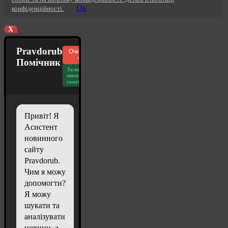
Ок
конфіденційності.
X
Pravdorub
Очистити
чат
Помічник
Залишилось
питань
сьогодні: 20
Привіт! Я
Асистент
новинного
сайту
Pravdorub.
Чим я можу
допомогти?
Я можу
шукати та
аналізувати
новини, а