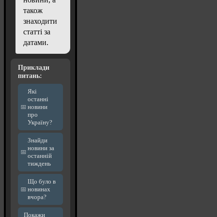
також
знаходити
статті за
датами.
Приклади
питань:
Які
останні
новини
про
Україну?
Знайди
новини за
останній
тиждень
Що було в
новинах
вчора?
Покажи