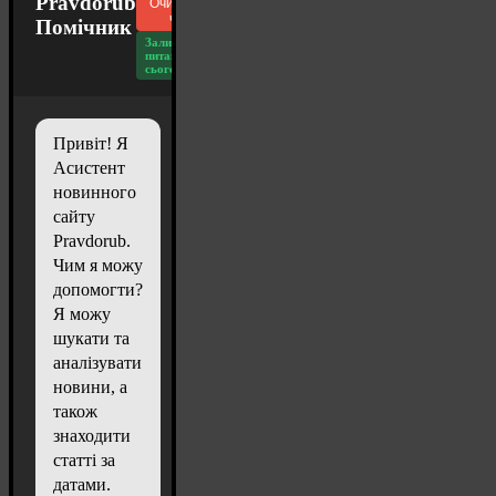
Pravdorub
Очистити
чат
Помічник
Залишилось
питань
сьогодні: 20
Привіт! Я
Асистент
новинного
сайту
Pravdorub.
Чим я можу
допомогти?
Я можу
шукати та
аналізувати
новини, а
також
знаходити
статті за
датами.