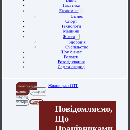
Війна
Політика
Економіка
Бізнес
Спорт
Технології
Машини
Життя
Здоров’я
Суспільство
Шоу бізнес
Розваги
Розслідування
Сад та огород
Жванецька ОТГ
Додати свою
новину
Відкрити/
Закрити
Фільтри
Скинути
Повідомляємо,
Що
Працівниками