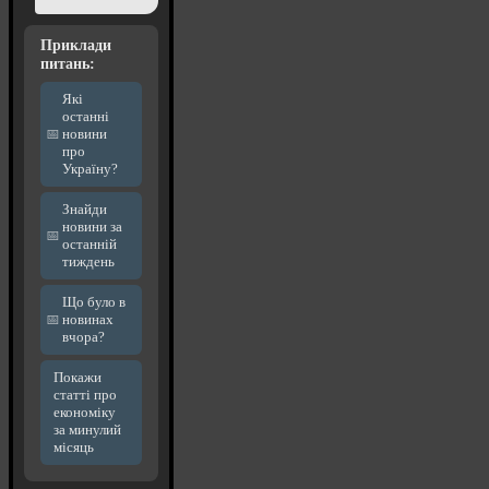
Приклади
питань:
Які
останні
новини
про
Україну?
Знайди
новини за
останній
тиждень
Що було в
новинах
вчора?
Покажи
статті про
економіку
за минулий
місяць