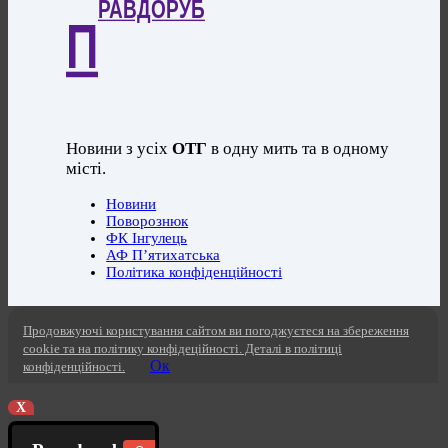
РАВДОРУБ
П
Новини з усіх
ОТГ
в одну мить та в одному
місті.
Новини
Поворознюк
ФК Інгулець
АФ П’ятихатська
Політика конфіденційності
Продовжуючі користування сайтом ви погоджуєтеся на збереження
cookie та на політику конфідеційності. Деталі в політиці
Ок
конфіденційності.
X