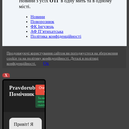
Новини з усіх
ОТГ
в одну мить та в одному
місті.
Новини
Поворознюк
ФК Інгулець
АФ П’ятихатська
Політика конфіденційності
Продовжуючі користування сайтом ви погоджуєтеся на збереження
cookie та на політику конфідеційності. Деталі в політиці
Ок
конфіденційності.
X
Pravdorub
Очистити
чат
Помічник
Залишилось
питань
сьогодні: 20
Привіт! Я