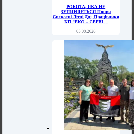
РОБОТА, ЯКА НЕ
ЗУПИНЯЄТЬСЯ Попри
Спекотні Літні Дні, Працівники
КП “ЕКО – СЕРВІ…
05.08.2026