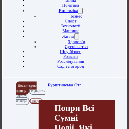
Війна
Політика
Економіка
Бізнес
Спорт
Технології
Машини
Життя
Здоров’я
Суспільство
Шоу бізнес
Розваги
Розслідування
Сад та огород
Бурштинська Отг
Додати свою
новину
Відкрити/
Закрити
Фільтри
Скинути
Попри Всі
Сумні
Події, Які