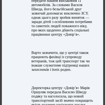
передати нашим військовим 11
автомобілів. За словами Василя
Шведа, його бельгійський друг
зазвичай допомагає виключно ЗСУ,
однак цього разу зробив виняток —
заради дітей з особливими потребами
та самотніх людей поважного віку,
про яких щоденно дбають соціальні
працівники центру «Довір’я».
Варто зазначити, що у центрі також
працюють фахівці із супроводу
ветеранів, тож цей транспорт так чи
інакше служитиме підтримці наших
захисників і їхніх родин.
Директорка центру «Довір’я» Марія
Оршуляк передала Василю Шведу
подяку та наголосила, що новий
транспортний засіб значно покращить
якість надання соціальних послуг,