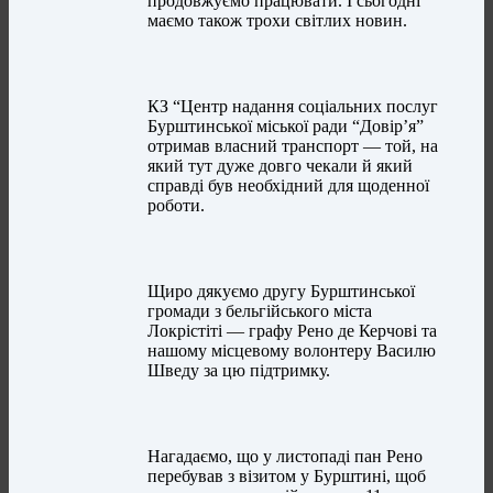
продовжуємо працювати. І сьогодні
маємо також трохи світлих новин.
КЗ “Центр надання соціальних послуг
Бурштинської міської ради “Довір’я”
отримав власний транспорт — той, на
який тут дуже довго чекали й який
справді був необхідний для щоденної
роботи.
Щиро дякуємо другу Бурштинської
громади з бельгійського міста
Локрістіті — графу Рено де Керчові та
нашому місцевому волонтеру Василю
Шведу за цю підтримку.
Нагадаємо, що у листопаді пан Рено
перебував з візитом у Бурштині, щоб