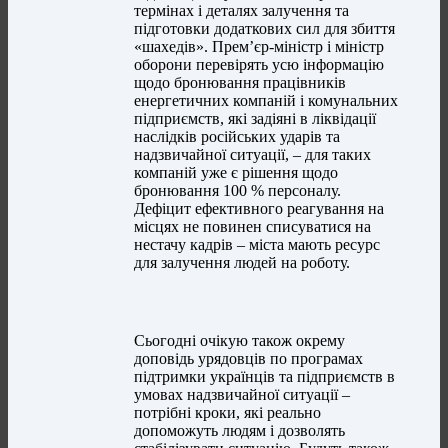
термінах і деталях залучення та
підготовки додаткових сил для збиття
«шахедів». Прем’єр-міністр і міністр
оборони перевірять усю інформацію
щодо бронювання працівників
енергетичних компаній і комунальних
підприємств, які задіяні в ліквідації
наслідків російських ударів та
надзвичайної ситуації, – для таких
компаній уже є рішення щодо
бронювання 100 % персоналу.
Дефіцит ефективного реагування на
місцях не повинен списуватися на
нестачу кадрів – міста мають ресурс
для залучення людей на роботу.
Сьогодні очікую також окрему
доповідь урядовців по програмах
підтримки українців та підприємств в
умовах надзвичайної ситуації –
потрібні кроки, які реально
допоможуть людям і дозволять