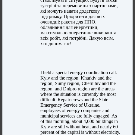
стабілізувати ситуацію. Будуть також
зустрічі та перемовини з партнерами,
які можуть надати додаткову
підтримку. Пріоритети для всіх
очевидні: ракети для ППО,
обладнання для енергетики,
максимально оперативне виконання
всіх робіт, які потрібні. Дякую всім,
хто допомагає!
____
I held a special energy coordination call.
Kyiv and the region, Kharkiv and the
region, Sumy region, Chernihiv and the
region, and Dnipro region are the areas
where the situation is currently the most
difficult. Repair crews and the State
Emergency Service of Ukraine,
employees of energy companies and
municipal services are fully engaged. As
of this morning, about 4,000 buildings in
Kyiv are still without heat, and nearly 60
percent of the capital is without electricity.