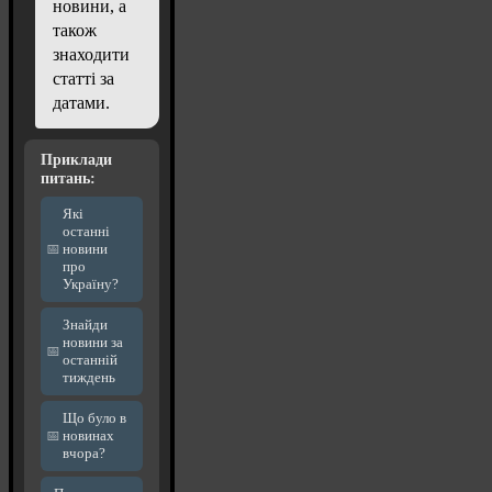
новини, а
також
знаходити
статті за
датами.
Приклади
питань:
Які
останні
новини
про
Україну?
Знайди
новини за
останній
тиждень
Що було в
новинах
вчора?