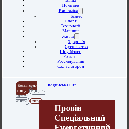
Війна
Політика
Економіка
Бізнес
Спорт
Технології
Машини
Життя
Здоров’я
Суспільство
Шоу бізнес
Розваги
Розслідування
Сад та огород
Кодимська Отг
Додати свою
новину
Відкрити/
Закрити
Фільтри
Скинути
Провів
Спеціальний
Енергетичний