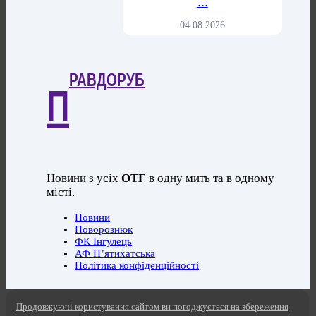
…
04.08.2026
РАВДОРУБ
П
Новини з усіх
ОТГ
в одну мить та в одному
місті.
Новини
Поворознюк
ФК Інгулець
АФ П’ятихатська
Політика конфіденційності
Продовжуючі користування сайтом ви погоджуєтеся на збереження