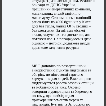
ситуація зараз найскладніша. Ремонтні
бригади та ДСНС України,
працівники енергетичних компаній,
комунальних служб задіяні по
максимуму. Станом на сьогоднішній
ранок близько 4000 будинків у Києві
досі без тепла, майже 60 % столиці –
без електрики. За звітами міської
влади, залучених сил достатньо, але
потрібен час. Не погоджуюсь із цією
оцінкою – потрібні додаткові заходи,
додаткове залучення ресурсів.
МВС доповіло по розгортанню й
використанню пунктів підтримки та
обігріву, по підготовці гарячого
харчування для людей. Важливо, що
підтримується робота базових станцій
та мобільного зв’язку. Окремо
говорили з урядовцями та Укренерго
по тому, що необхідне для
прискорення ремонтів мереж та
підстанцій. Був звіт із Запоріжжя по