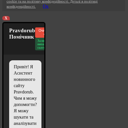
cookie та на політику конфідеційності. Деталі в політиці
Ок
конфіденційності.
X
Pravdorub
Очистити
чат
Помічник
Залишилось
питань
сьогодні: 20
Привіт! Я
Асистент
новинного
сайту
Pravdorub.
Чим я можу
допомогти?
Я можу
шукати та
аналізувати