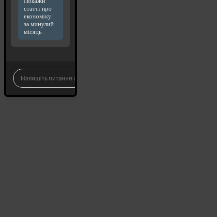
Покажи
статті про
економіку
за минулий
місяць