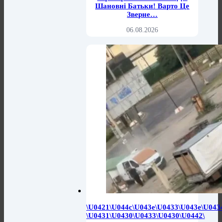
Шановні Батьки! Варто Це
Зверне…
06.08.2026
\u0421\u044c\u043e\u0433\u043e\u043
\u0431\u0430\u0433\u0430\u0442\