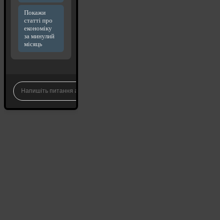
Покажи
статті про
економіку
за минулий
місяць