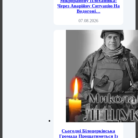
Мікрорайону Плоханівка!
Через Аварійну Ситуацію На
Водогоні…
07.08.2026
Сьогодні Білоцерківська
Громада Прощатиметься Із