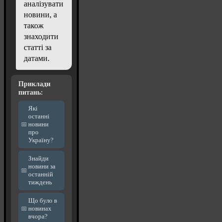
аналізувати
новини, а
також
знаходити
статті за
датами.
Приклади
питань:
Які
останні
новини
про
Україну?
Знайди
новини за
останній
тиждень
Що було в
новинах
вчора?