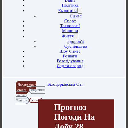
Війна
Політика
Економіка
Бізнес
Спорт
Технології
Машини
Життя
Здоров’я
Суспільство
Шоу бізнес
Розваги
Розслідування
Сад та огород
Білоцерківська Отг
Додати свою
новину
Відкрити/
Закрити
Фільтри
Скинути
Прогноз
Погоди На
Добу 28