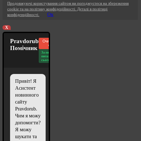
Продовжуючі користування сайтом ви погоджуєтеся на збереження
cookie та на політику конфідеційності. Деталі в політиці
Ок
конфіденційності.
X
Pravdorub
Очистити
чат
Помічник
Залишилось
питань
сьогодні: 20
Привіт! Я
Асистент
новинного
сайту
Pravdorub.
Чим я можу
допомогти?
Я можу
шукати та