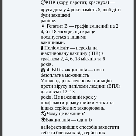
⏱️КПК (кору, паротит, краснуха) —
друга доза у 4 роки замість 6, щоб діти
були захищені
раніше.
🧬 Гепатит В — графік змінений на 2,
4, 6 і 18 місяців, що краще
поєднується з іншими
вакцинами.
🧪 Поліомієліт — перехід на
інактивовану вакцину (ІПВ) з
графіком 2, 4, 6, 18 місяців та 6
років.
🎀 4. ВПЛ-вакцинація — нова
безоплатна можливість
У календар включено вакцинацію
проти вірусу папіломи людини (ВПЛ)
для дівчат 12–13
років. Це важливий крок у
профілактиці раку шийки матки та
інших серйозних захворювань.
🤔 Чому це важливо?
🌍Вакцинація — один із
найефективніших способів захистити
себе та близьких від серйозних