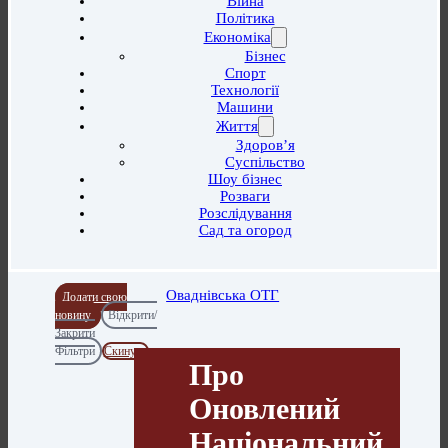
Війна
Політика
Економіка
Бізнес
Спорт
Технології
Машини
Життя
Здоров’я
Суспільство
Шоу бізнес
Розваги
Розслідування
Сад та огород
Оваднівська ОТГ
Додати свою
новину
Відкрити/
Закрити
Фільтри
Скинути
Про
Оновлений
Національний