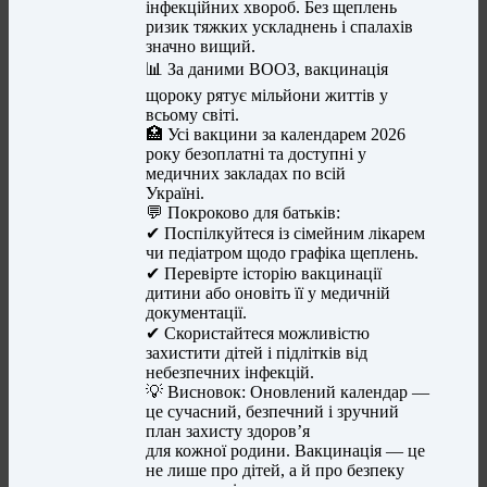
інфекційних хвороб. Без щеплень
ризик тяжких ускладнень і спалахів
значно вищий.
📊 За даними ВООЗ, вакцинація
щороку рятує мільйони життів у
всьому світі.
🏥 Усі вакцини за календарем 2026
року безоплатні та доступні у
медичних закладах по всій
Україні.
💬 Покроково для батьків:
✔ Поспілкуйтеся із сімейним лікарем
чи педіатром щодо графіка щеплень.
✔ Перевірте історію вакцинації
дитини або оновіть її у медичній
документації.
✔ Скористайтеся можливістю
захистити дітей і підлітків від
небезпечних інфекцій.
💡 Висновок: Оновлений календар —
це сучасний, безпечний і зручний
план захисту здоров’я
для кожної родини. Вакцинація — це
не лише про дітей, а й про безпеку