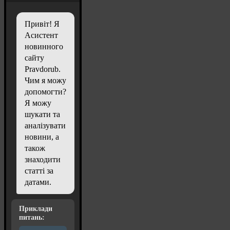
Привіт! Я
Асистент
новинного
сайту
Pravdorub.
Чим я можу
допомогти?
Я можу
шукати та
аналізувати
новини, а
також
знаходити
статті за
датами.
Приклади
питань: