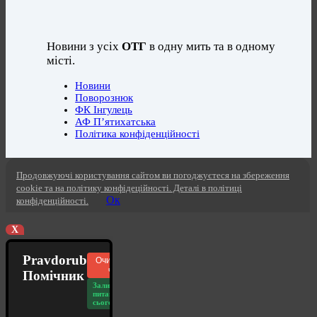
Новини з усіх
ОТГ
в одну мить та в одному
місті.
Новини
Поворознюк
ФК Інгулець
АФ П’ятихатська
Політика конфіденційності
Продовжуючі користування сайтом ви погоджуєтеся на збереження
cookie та на політику конфідеційності. Деталі в політиці
Ок
конфіденційності.
X
Pravdorub
Очистити
чат
Помічник
Залишилось
питань
сьогодні: 20