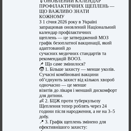
💉ОНОВЛЕНИЙ КАЛЕНДАР
ПРОФІЛАКТИЧНИХ ЩЕПЛЕНЬ —
ЩО ВАЖЛИВО ЗНАТИ
КОЖНОМУ
З 1 січня 2026 року в Україні
запрацював оновлений Національний
календар профілактичних
щеплень — це затверджений МОЗ
графік безоплатної вакцинації, який
адаптований до
сучасних медичних стандартів та
рекомендацій ВООЗ.
📌 Що саме змінилося?
🧒 1. Більше захисту — менше уколів.
Сучасні комбіновані вакцини
об’єднують захист від кількох хвороб
одночасно — це менше
візитів до лікаря і менший дискомфорт
для дитини.
👶 2. БЦЖ проти туберкульозу
Щеплення тепер роблять через 24
години після народження, а не на 3–5
добу.
📍 3. Графік щеплень змінено для
ефективнішого захисту: