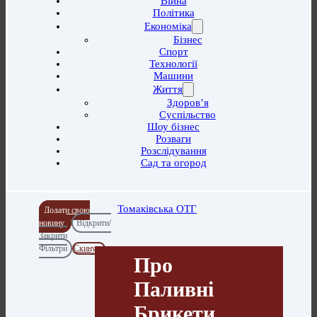
Війна
Політика
Економіка
Бізнес
Спорт
Технології
Машини
Життя
Здоров’я
Суспільство
Шоу бізнес
Розваги
Розслідування
Сад та огород
Томаківська ОТГ
Додати свою
новину
Відкрити/
Закрити
Фільтри
Скинути
Про
Паливні
Брикети