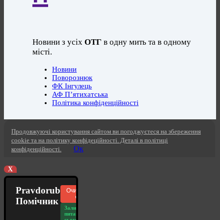
Новини з усіх
ОТГ
в одну мить та в одному
місті.
Новини
Поворознюк
ФК Інгулець
АФ П’ятихатська
Політика конфіденційності
Продовжуючі користування сайтом ви погоджуєтеся на збереження
cookie та на політику конфідеційності. Деталі в політиці
Ок
конфіденційності.
X
Pravdorub
Очистити
чат
Помічник
Залишилось
питань
сьогодні: 20