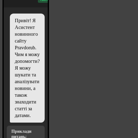
Привіт! Я
Асистент
новинного
сайту
Pravdorub.
Чим я можу
допомогти?
Я можу
шукати та
аналізувати
новини, а
також
знаходити
статті за
датами.
Приклади
питань: