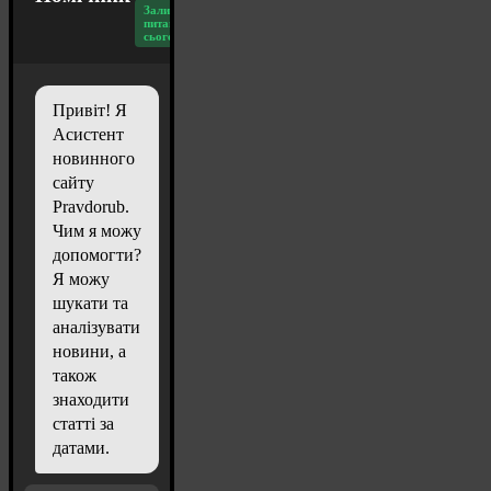
Залишилось
питань
сьогодні: 20
Привіт! Я
Асистент
новинного
сайту
Pravdorub.
Чим я можу
допомогти?
Я можу
шукати та
аналізувати
новини, а
також
знаходити
статті за
датами.