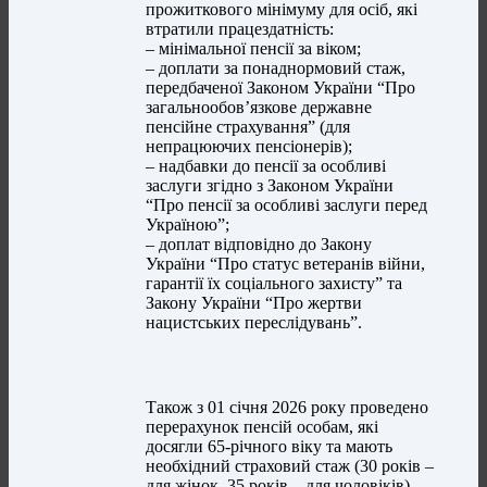
прожиткового мінімуму для осіб, які
втратили працездатність:
– мінімальної пенсії за віком;
– доплати за понаднормовий стаж,
передбаченої Законом України “Про
загальнообов’язкове державне
пенсійне страхування” (для
непрацюючих пенсіонерів);
– надбавки до пенсії за особливі
заслуги згідно з Законом України
“Про пенсії за особливі заслуги перед
Україною”;
– доплат відповідно до Закону
України “Про статус ветеранів війни,
гарантії їх соціального захисту” та
Закону України “Про жертви
нацистських переслідувань”.
Також з 01 січня 2026 року проведено
перерахунок пенсій особам, які
досягли 65-річного віку та мають
необхідний страховий стаж (30 років ‒
для жінок, 35 років ‒ для чоловіків).