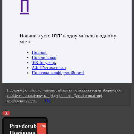
П
Новини з усіх
ОТГ
в одну мить та в одному
місті.
Новини
Поворознюк
ФК Інгулець
АФ П’ятихатська
Політика конфіденційності
Продовжуючі користування сайтом ви погоджуєтеся на збереження
cookie та на політику конфідеційності. Деталі в політиці
Ок
конфіденційності.
X
Pravdorub
Очистити
чат
Помічник