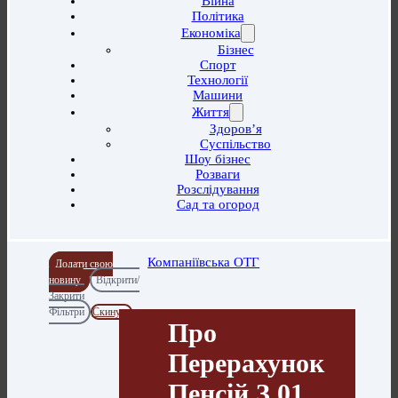
Війна
Політика
Економіка
Бізнес
Спорт
Технології
Машини
Життя
Здоров’я
Суспільство
Шоу бізнес
Розваги
Розслідування
Сад та огород
Компаніївська ОТГ
Додати свою
новину
Відкрити/
Закрити
Фільтри
Скинути
Про
Перерахунок
Пенсій З 01