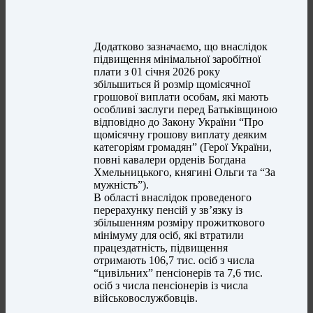
Додатково зазначаємо, що внаслідок
підвищення мінімальної заробітної
плати з 01 січня 2026 року
збільшиться й розмір щомісячної
грошової виплати особам, які мають
особливі заслуги перед Батьківщиною
відповідно до Закону України “Про
щомісячну грошову виплату деяким
категоріям громадян” (Герої України,
повні кавалери орденів Богдана
Хмельницького, княгині Ольги та “За
мужність”).
В області внаслідок проведеного
перерахунку пенсій у зв’язку із
збільшенням розміру прожиткового
мінімуму для осіб, які втратили
працездатність, підвищення
отримають 106,7 тис. осіб з числа
“цивільних” пенсіонерів та 7,6 тис.
осіб з числа пенсіонерів із числа
військовослужбовців.