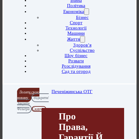
Війна
Політика
Економіка
Бізнес
Спорт
Технології
Машини
Життя
Здоров’я
Суспільство
Шоу бізнес
Розваги
Розслідування
Сад та огород
Печеніжинська ОТГ
Додати свою
новину
Відкрити/
Закрити
Фільтри
Скинути
Про
Права,
Гарантії Й