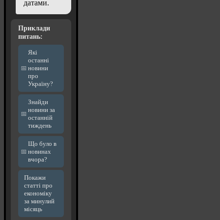
датами.
Приклади
питань:
Які
останні
новини
про
Україну?
Знайди
новини за
останній
тиждень
Що було в
новинах
вчора?
Покажи
статті про
економіку
за минулий
місяць