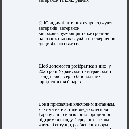
ветеранок та їхніх рідних
⚖️ Юридичні питання супроводжують
ветеранів, ветеранок,
військовослужбовців та їхні родини
на різних етапах служби й повернення
до цивільного життя.
Щоб допомогти розібратися в них, у
2025 році Український ветеранський
фонд провів серію безоплатних
юридичних вебінарів.
Вони присвячені ключовим питанням,
з якими найчастіше звертаються на
Гарячу лінію кризової та юридичної
підтримки фонду. Серед них: реальні
життєві ситуації, роз’яснення норм