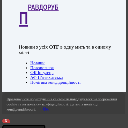
РАВДОРУБ
П
Новини з усіх
ОТГ
в одну мить та в одному
місті.
Новини
Поворознюк
ФК Інгулець
АФ П’ятихатська
Політика конфіденційності
Продовжуючі користування сайтом ви погоджуєтеся на збереження
cookie та на політику конфідеційності. Деталі в політиці
Ок
конфіденційності.
X