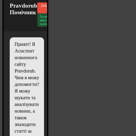
Pravdorub
Очистити
чат
Помічник
Залишилось
питань
сьогодні: 20
Привіт! Я
Асистент
новинного
сайту
Pravdorub.
Чим я можу
допомогти?
Я можу
шукати та
аналізувати
новини, а
також
знаходити
статті за