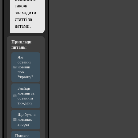
також
знаходити
статті за
датами.
Приклади
питань:
Які
останні
новини
про
Україну?
Знайди
новини за
останній
тиждень
Що було в
новинах
вчора?
Покажи