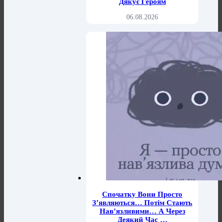
Дякує Героям
06.08.2026
Спочатку Вони Просто
З’являються… Потім Стають
Нав’язливими… А Через
Деякий Час …