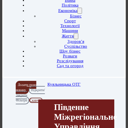
Війна
Політика
Економіка
Бізнес
Спорт
Технології
Машини
Життя
Здоров’я
Суспільство
Шоу бізнес
Розваги
Розслідування
Сад та огород
Куяльницька ОТГ
Додати свою
новину
Відкрити/
Закрити
Фільтри
Скинути
Південне
Міжрегіональне
Управління