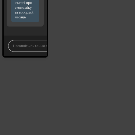
статті про
економіку
за минулий
місяць