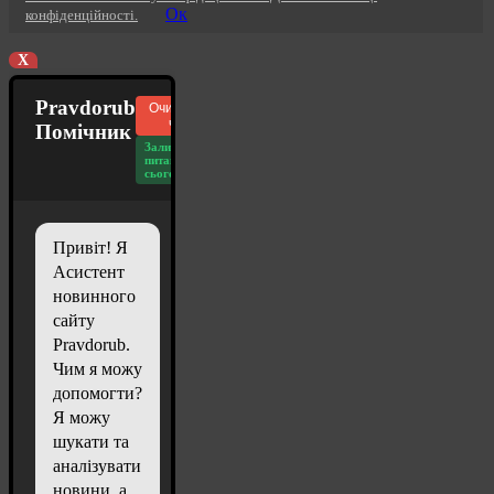
Ок
конфіденційності.
X
Pravdorub
Очистити
чат
Помічник
Залишилось
питань
сьогодні: 20
Привіт! Я
Асистент
новинного
сайту
Pravdorub.
Чим я можу
допомогти?
Я можу
шукати та
аналізувати
новини, а