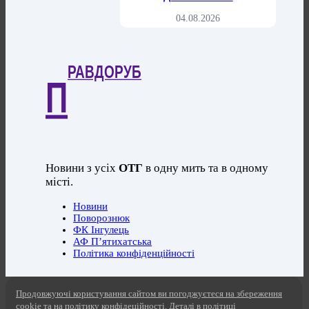
04.08.2026
РАВДОРУБ
П
Новини з усіх
ОТГ
в одну мить та в одному
місті.
Новини
Поворознюк
ФК Інгулець
АФ П’ятихатська
Політика конфіденційності
Продовжуючі користування сайтом ви погоджуєтеся на збереження
cookie та на політику конфідеційності. Деталі в політиці