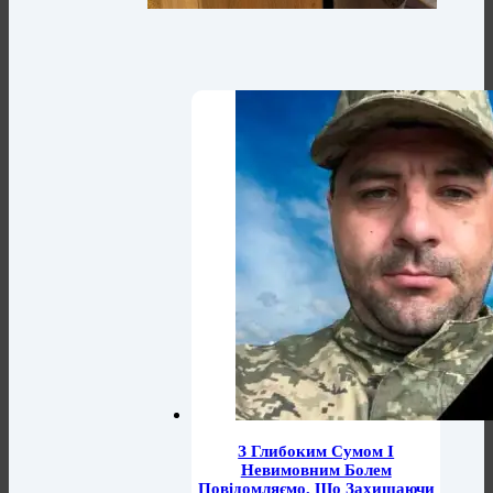
З Глибоким Сумом І
Невимовним Болем
Повідомляємо, Що Захищаючи