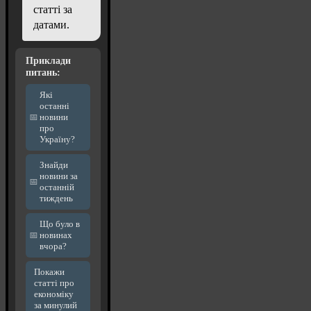
статті за
датами.
Приклади
питань:
Які
останні
новини
про
Україну?
Знайди
новини за
останній
тиждень
Що було в
новинах
вчора?
Покажи
статті про
економіку
за минулий