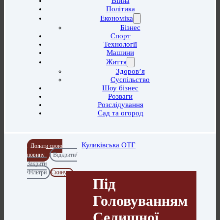
Війна
Політика
Економіка
Бізнес
Спорт
Технології
Машини
Життя
Здоров’я
Суспільство
Шоу бізнес
Розваги
Розслідування
Сад та огород
Куликівська ОТГ
Додати свою
новину
Відкрити/
Закрити
Фільтри
Скинути
Під
Головуванням
Селищної