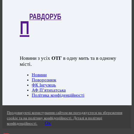
РАВДОРУБ
П
Новини з усіх
ОТГ
в одну мить та в одному
місті.
Новини
Поворознюк
ФК Інгулець
АФ П’ятихатська
Політика конфіденційності
Продовжуючі користування сайтом ви погоджуєтеся на збереження
cookie та на політику конфідеційності. Деталі в політиці
Ок
конфіденційності.