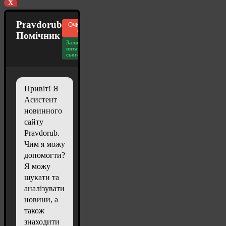
X
Pravdorub
Очистити
чат
Помічник
Залишилось
питань
сьогодні: 20
Привіт! Я
Асистент
новинного
сайту
Pravdorub.
Чим я можу
допомогти?
Я можу
шукати та
аналізувати
новини, а
також
знаходити