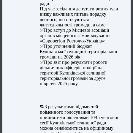
ради.
Під час засідання депутати розглянули
низку важливих питань порядку
денного, що стосуються
життєдіяльності громади, а саме:
✅Про вступ до Місцевої асоціації
органів місцевого самоврядування
«Єврорегіон Розточчя-Україна»;
✅Про уточнений бюджет
Куликівської селищної територіальної
громади на 2026 рік;
✅Про звіт про результати роботи
дільничних офіцерів поліції на
території Куликівської селищної
територіальної громади за друге
півріччя 2025 року.
💬З результатами відомостей
поіменного голосування та
прийнятими рішеннями 109-ї чергової
сесії Куликівської селищної ради
можна ознайомитись на офіційному