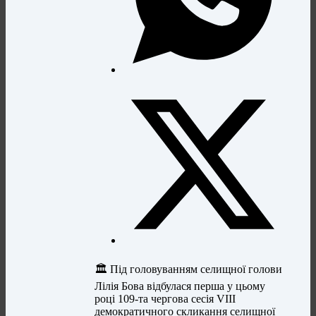
🏛 Під головуванням селищної голови
Лілія Бова відбулася перша у цьому
році 109-та чергова сесія VIII
демократичного скликання селищної