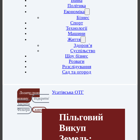
Війна
Політика
Економіка
Бізнес
Спорт
Технології
Машини
Життя
Здоров’я
Суспільство
Шоу бізнес
Розваги
Розслідування
Сад та огород
Усатівська ОТГ
Додати свою
новину
Відкрити/
Закрити
Фільтри
Скинути
Пільговий
Викуп
Земель: