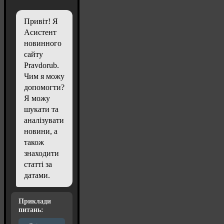
Привіт! Я
Асистент
новинного
сайту
Pravdorub.
Чим я можу
допомогти?
Я можу
шукати та
аналізувати
новини, а
також
знаходити
статті за
датами.
Приклади
питань: