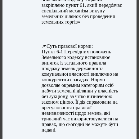
закріплено пункт 61, який передбачає
спеціальний механізм викупу
земельних ділянок без проведення
земельних торгів».
📌Суть правової норми:
Пункт 6-1 Перехідних положень
Земельного кодексу встановлює
виняток із загального правила
продажу земель державної та
комунальної власності виключно на
конкурентних засадах. Норма
дозволяє окремим категоріям осіб
набути земельні ділянки у власність
без аукціону, за чітко визначеною
законом ціною. Її дія спрямована на
врегулювання правової
невизначеності щодо земель, які
тривалий час використовувалися на
правах, що сьогодні не можуть бути
надані.