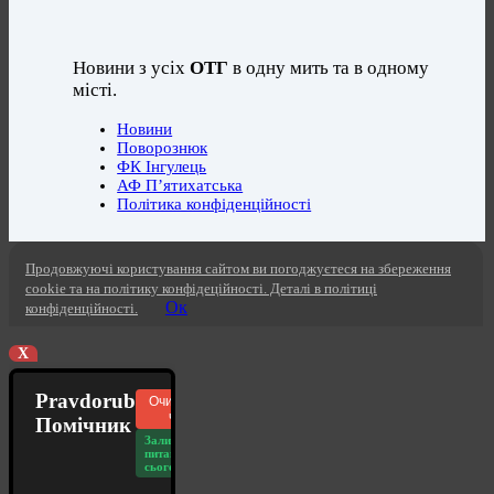
Новини з усіх
ОТГ
в одну мить та в одному
місті.
Новини
Поворознюк
ФК Інгулець
АФ П’ятихатська
Політика конфіденційності
Продовжуючі користування сайтом ви погоджуєтеся на збереження
cookie та на політику конфідеційності. Деталі в політиці
Ок
конфіденційності.
X
Pravdorub
Очистити
чат
Помічник
Залишилось
питань
сьогодні: 20