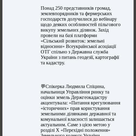
Понад 250 представників громад,
землевпорядників та фермерських
господарств долучилися до вебінару
щодо деяких особливостей пільгового
викупу земельних ділянок. Захід
провели на базі платформи
«Сільський розвиток: земельні
відносини» Всеукраїнської асоціації
ОТГ спільно з Державна служба
України з питань геодезії, картографії
та кадастру.
💬Спікерка Людмила Спіцина,
начальниця Управління ринку та
оцінки земель Держгеокадастру
акцентувала: «Питання врегулювання
«історичних» прав користування
земельними ділянками державної та
комунальної власності залишається
актуальним. Саме з цією метою у
розділі Х «Перехідні положення»
Земельного кодексу України