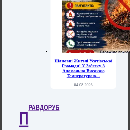
Шановні Жителі Усатівської
Громади! У Зв’язку З
Аномально Високою
Температурою…
04.08.2026
РАВДОРУБ
П