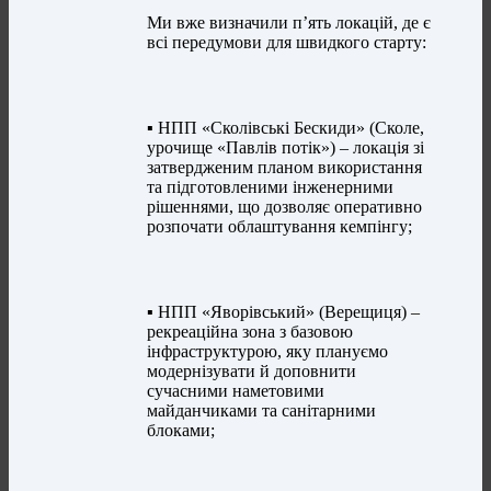
Ми вже визначили п’ять локацій, де є
всі передумови для швидкого старту:
▪️ НПП «Сколівські Бескиди» (Сколе,
урочище «Павлів потік») – локація зі
затвердженим планом використання
та підготовленими інженерними
рішеннями, що дозволяє оперативно
розпочати облаштування кемпінгу;
▪️ НПП «Яворівський» (Верещиця) –
рекреаційна зона з базовою
інфраструктурою, яку плануємо
модернізувати й доповнити
сучасними наметовими
майданчиками та санітарними
блоками;