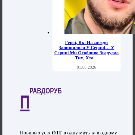
Герої, Які Назавжди
Залишилися У Серпні… У
Серпні Ми Особливо Згадуємо
Тих, Хто…
01.08.2026
РАВДОРУБ
П
Новини з усіх
ОТГ
в одну мить та в одному