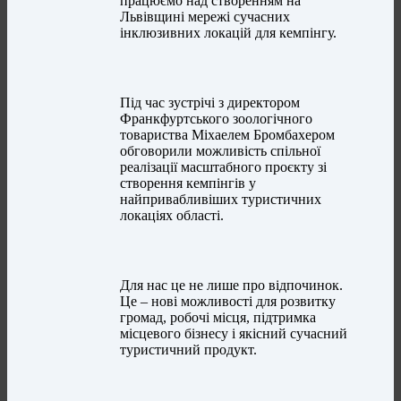
працюємо над створенням на
Львівщині мережі сучасних
інклюзивних локацій для кемпінгу.
Під час зустрічі з директором
Франкфуртського зоологічного
товариства Міхаелем Бромбахером
обговорили можливість спільної
реалізації масштабного проєкту зі
створення кемпінгів у
найпривабливіших туристичних
локаціях області.
Для нас це не лише про відпочинок.
Це – нові можливості для розвитку
громад, робочі місця, підтримка
місцевого бізнесу і якісний сучасний
туристичний продукт.