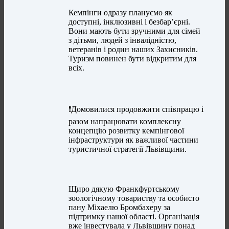
Кемпінги одразу плануємо як
доступні, інклюзивні і безбар’єрні.
Вони мають бути зручними для сімей
з дітьми, людей з інвалідністю,
ветеранів і родин наших Захисників.
Туризм повинен бути відкритим для
всіх.
❗️Домовилися продовжити співпрацю і
разом напрацювати комплексну
концепцію розвитку кемпінгової
інфраструктури як важливої частини
туристичної стратегії Львівщини.
Щиро дякую Франкфуртському
зоологічному товариству та особисто
пану Міхаелю Бромбахеру за
підтримку нашої області. Організація
вже інвестувала у Львівщину понад