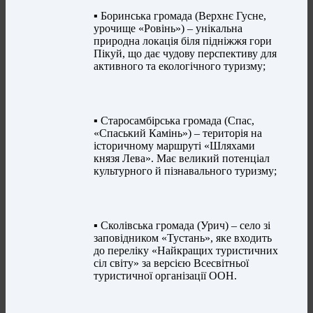
▪️ Боринська громада (Верхнє Гусне,
урочище «Ровінь») – унікальна
природна локація біля підніжжя гори
Пікуй, що дає чудову перспективу для
активного та екологічного туризму;
▪️ Старосамбірська громада (Спас,
«Спаський Камінь») – територія на
історичному маршруті «Шляхами
князя Лева». Має великий потенціал
культурного й пізнавального туризму;
▪️ Сколівська громада (Урич) – село зі
заповідником «Тустань», яке входить
до переліку «Найкращих туристичних
сіл світу» за версією Всесвітньої
туристичної організації ООН.