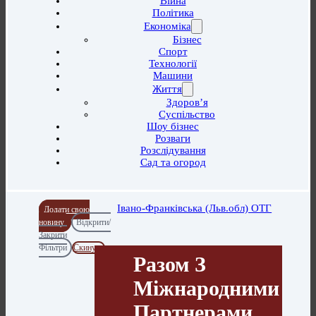
Війна
Політика
Економіка
Бізнес
Спорт
Технології
Машини
Життя
Здоров’я
Суспільство
Шоу бізнес
Розваги
Розслідування
Сад та огород
Івано-Франківська (Льв.обл) ОТГ
Додати свою
новину
Відкрити/
Закрити
Фільтри
Скинути
Разом З
Міжнародними
Партнерами