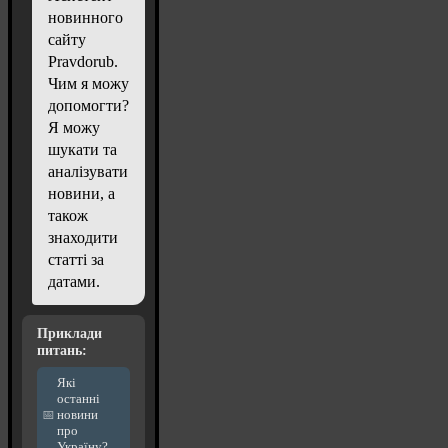
новинного
сайту
Pravdorub.
Чим я можу
допомогти?
Я можу
шукати та
аналізувати
новини, а
також
знаходити
статті за
датами.
Приклади
питань:
Які
останні
новини
про
Україну?