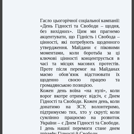
Гасло цьогорічної соціальної кампанії:
«День Гідності та Свободи – щодня,
без вихідних». Цим ми прагнемо
акцентувати, що Гідність і Свобода –
цінності, які потребують щоденного
утвердження. Майдани є піковими
моментами, коли боротьба за ці
ключові цінності концентрується в
часі та місцях масових протестів.
Проте після перемог на Майданах
маємо обов’язок відстоювати їх
щоденно своєю працею та
громадянською позицією.
Кожен день воїна «на нулі», коли
ворог вкотре отримує відсіч, є Днем
Гідності та Свободи. Кожен день, коли
донатимо на ЗСУ, волонтеримо,
підтримуємо тих, хто у скруті; коли
сумлінно працюємо на розвиток
України – є Днем Гідності та Свободи.
І день нашої перемоги стане днем
тріумфу Гідності й Свободи.