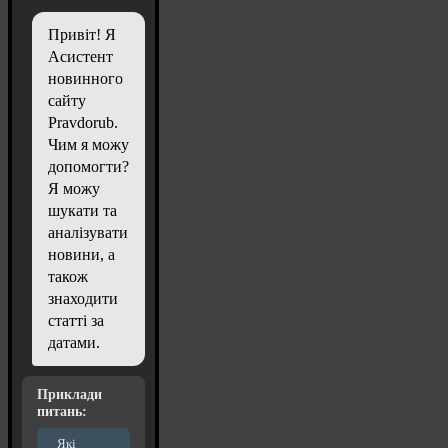
Привіт! Я
Асистент
новинного
сайту
Pravdorub.
Чим я можу
допомогти?
Я можу
шукати та
аналізувати
новини, а
також
знаходити
статті за
датами.
Приклади
питань:
Які