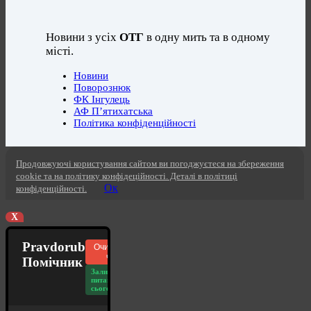
Новини з усіх
ОТГ
в одну мить та в одному
місті.
Новини
Поворознюк
ФК Інгулець
АФ П’ятихатська
Політика конфіденційності
Продовжуючі користування сайтом ви погоджуєтеся на збереження
cookie та на політику конфідеційності. Деталі в політиці
Ок
конфіденційності.
X
Pravdorub
Очистити
чат
Помічник
Залишилось
питань
сьогодні: 20