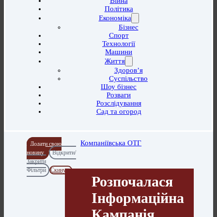
Війна
Політика
Економіка
Бізнес
Спорт
Технології
Машини
Життя
Здоров’я
Суспільство
Шоу бізнес
Розваги
Розслідування
Сад та огород
Компаніївська ОТГ
Додати свою
новину
Відкрити/
Закрити
Фільтри
Скинути
Розпочалася
Інформаційна
Кампанія