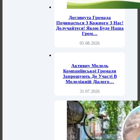
Доглянута Громада
Починається З Кожного З Нас!
Долучайтеся! Якою Буде Наша
Гром…
05.08.2026
Активну Молодь
Компаніївської Громади
Запрошують До Участі В
Молодіжній Діалого…
31.07.2026