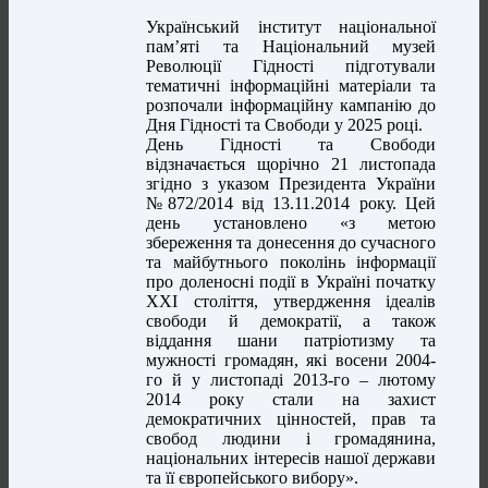
Український інститут національної
пам’яті та Національний музей
Революції Гідності підготували
тематичні інформаційні матеріали та
розпочали інформаційну кампанію до
Дня Гідності та Свободи у 2025 році.
День Гідності та Свободи
відзначається щорічно 21 листопада
згідно з указом Президента України
№872/2014 від 13.11.2014 року. Цей
день установлено «з метою
збереження та донесення до сучасного
та майбутнього поколінь інформації
про доленосні події в Україні початку
ХХІ століття, утвердження ідеалів
свободи й демократії, а також
віддання шани патріотизму та
мужності громадян, які восени 2004-
го й у листопаді 2013-го – лютому
2014 року стали на захист
демократичних цінностей, прав та
свобод людини і громадянина,
національних інтересів нашої держави
та її європейського вибору».