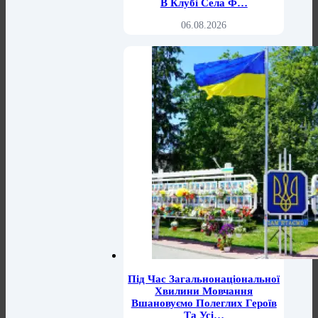
В Клубі Села Ф…
06.08.2026
Під Час Загальнонаціональної
Хвилини Мовчання
Вшановуємо Полеглих Героїв
Та Усі…