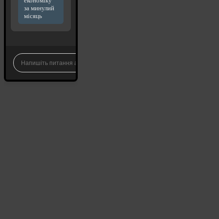
економіку
за минулий
місяць