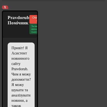
X
Pravdorub
Очистити
чат
Помічник
Залишилось
питань
сьогодні: 20
Привіт! Я
Асистент
новинного
сайту
Pravdorub.
Чим я можу
допомогти?
Я можу
шукати та
аналізувати
новини, а
також