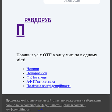
04.08.2026
РАВДОРУБ
П
Новини з усіх
ОТГ
в одну мить та в одному
місті.
Новини
Поворознюк
ФК Інгулець
АФ П’ятихатська
Політика конфіденційності
Продовжуючі користування сайтом ви погоджуєтеся на збереження
cookie та на політику конфідеційності. Деталі в політиці
Ок
конфіденційності.