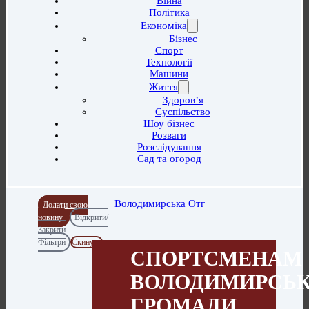
Війна
Політика
Економіка
Бізнес
Спорт
Технології
Машини
Життя
Здоров’я
Суспільство
Шоу бізнес
Розваги
Розслідування
Сад та огород
Володимирська Отг
Додати свою
новину
Відкрити/
Закрити
Фільтри
Скинути
СПОРТСМЕНАМ
ВОЛОДИМИРСЬК
ГРОМАДИ