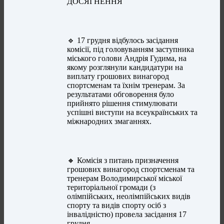
ДОСЯГНЕННЯ
🔹 17 грудня відбулось засідання
комісії, під головуванням заступника
міського голови Андрія Гудима, на
якому розглянули кандидатури на
виплату грошових винагород
спортсменам та їхнім тренерам. За
результатами обговорення було
прийнято рішення стимулювати
успішні виступи на всеукраїнських та
міжнародних змаганнях.
🔸 Комісія з питань призначення
грошових винагород спортсменам та
тренерам Володимирської міської
територіальної громади (з
олімпійських, неолімпійських видів
спорту та видів спорту осіб з
інвалідністю) провела засідання 17
грудня.