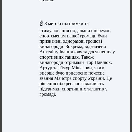
☝️ З метою підтримки та
стимулювання подальших перемог,
спортсменам нашої громади були
призначені одноразові грошові
винагороди. Зокрема, відзначено
Ангеліну Іванникову за досягнення у
спортивних танцях. Також
винагороди отримали Ігор Павлюк,
Артур та Тімур Мішакови, яким
вперше було присвоєно почесне
звання Майстра спорту України. Це
рішення підкреслює важливість
підтримки спортивних талантів у
громаді.