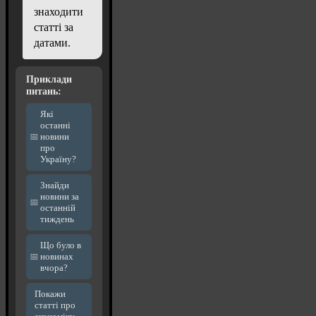
знаходити
статті за
датами.
Приклади
питань:
Які
останні
новини
про
Україну?
Знайди
новини за
останній
тиждень
Що було в
новинах
вчора?
Покажи
статті про