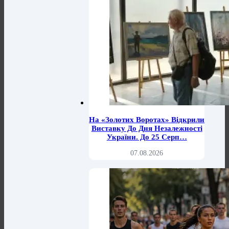
На «Золотих Воротах» Відкрили
Виставку До Дня Незалежності
України. До 25 Серп…
07.08.2026