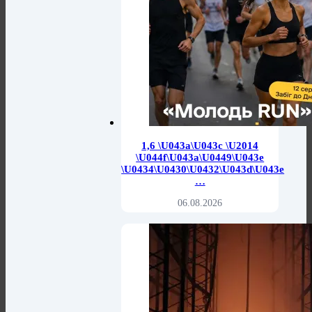
1,6 \u043a\u043c \u2014
\u044f\u043a\u0449\u043e
\u0434\u0430\u0432\u043d\u043e
…
06.08.2026