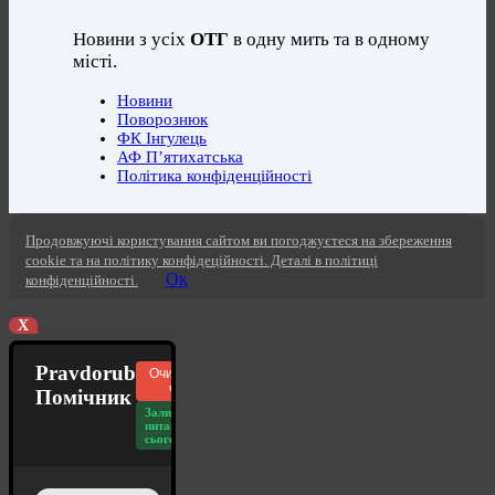
Новини з усіх
ОТГ
в одну мить та в одному
місті.
Новини
Поворознюк
ФК Інгулець
АФ П’ятихатська
Політика конфіденційності
Продовжуючі користування сайтом ви погоджуєтеся на збереження
cookie та на політику конфідеційності. Деталі в політиці
Ок
конфіденційності.
X
Pravdorub
Очистити
чат
Помічник
Залишилось
питань
сьогодні: 20