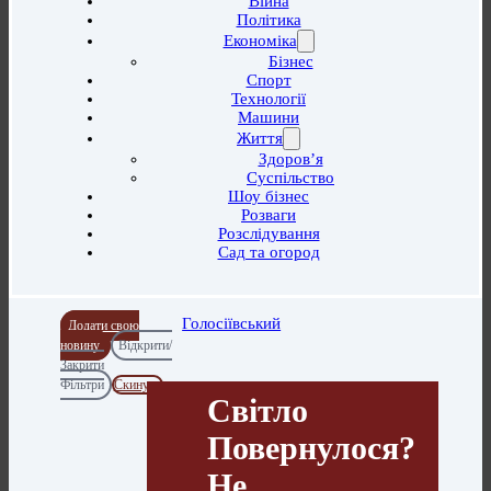
Війна
Політика
Економіка
Бізнес
Спорт
Технології
Машини
Життя
Здоров’я
Суспільство
Шоу бізнес
Розваги
Розслідування
Сад та огород
Голосіївський
Додати свою
новину
Відкрити/
Закрити
Фільтри
Скинути
Світло
Повернулося?
Не