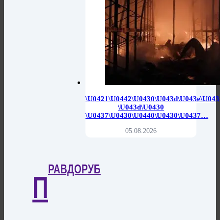
\u0421\u0442\u0430\u043d\u043e\u043
\u043d\u0430
\u0437\u0430\u0440\u0430\u0437…
05.08.2026
РАВДОРУБ
П