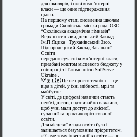
для школярів, і нові комп’ютерні
класи — ще одне підтвердження
цього.
На першому етапі оновлення школам
громади Сколівська міська рада. ОЗО
“Сколівська академічна гімназія”
Верхньосиньовидненський Заклад
Ім.П.Яцика , Труханівський Ззсо,
Підгородецький Заклад Загальної
Освіти,
передано сучасні комп’ютерні класи,
придбані коштом місцевого бюджету у
співпраці з ІТ-компанією SoftServe
Ukraine .
💡🥇🇺🇦 Це не просто техніка — це
віра в дітей, у їхні здібності, мрії та
майбутнє.
У світі, де цифрові навички стають
необхідністю, надзвичайно важливо,
щоб учні мали доступ до якісної,
сучасної та практикоорієнтованої
освіти.
Для місцевої влади освіта була і
залишається безумовним пріоритетом.
✅Саме тому інвестиції в освіту — це