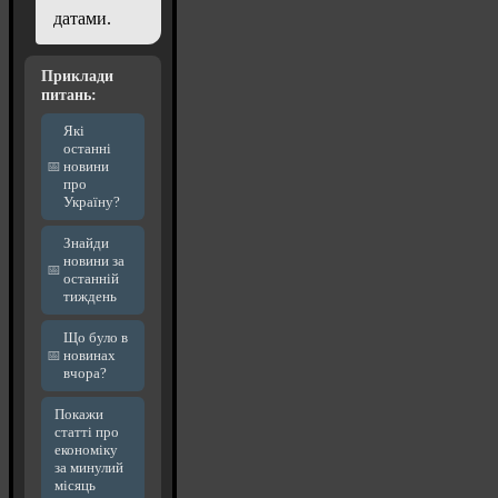
датами.
Приклади
питань:
Які
останні
новини
про
Україну?
Знайди
новини за
останній
тиждень
Що було в
новинах
вчора?
Покажи
статті про
економіку
за минулий
місяць