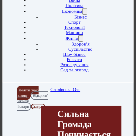
Війна
Політика
Економіка
Бізнес
Спорт
Технології
Машини
Життя
Здоров’я
Суспільство
Шоу бізнес
Розваги
Розслідування
Сад та огород
Сколівська Отг
Додати свою
новину
Відкрити/
Закрити
Фільтри
Скинути
Сильна
Громада
Починається