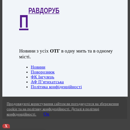
РАВДОРУБ
П
Новини з усіх
ОТГ
в одну мить та в одному
місті.
Новини
Поворознюк
ФК Інгулець
АФ П’ятихатська
Політика конфіденційності
Продовжуючі користування сайтом ви погоджуєтеся на збереження
cookie та на політику конфідеційності. Деталі в політиці
Ок
конфіденційності.
X