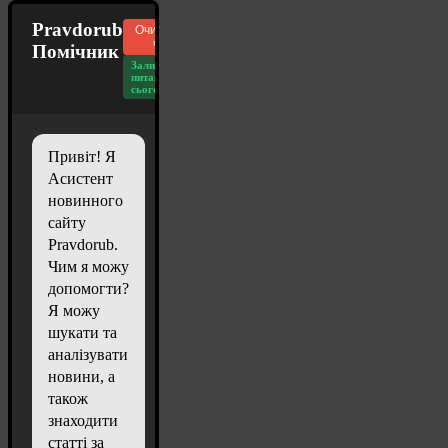
Pravdorub
Очистити
чат
Помічник
Залишилось
питань
сьогодні: 20
Привіт! Я
Асистент
новинного
сайту
Pravdorub.
Чим я можу
допомогти?
Я можу
шукати та
аналізувати
новини, а
також
знаходити
статті за